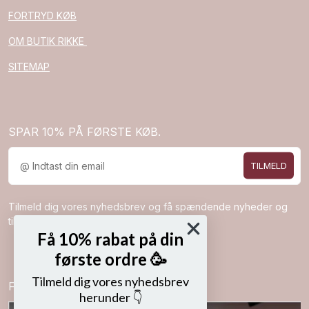
FORTRYD KØB
OM BUTIK RIKKE
SITEMAP
SPAR 10% PÅ FØRSTE KØB.
TILMELD
Tilmeld dig vores nyhedsbrev og få spændende nyheder og
tilbud direkte i din indbakke.
Få 10% rabat på din
første ordre 🥳
Tilmeld dig vores nyhedsbrev
Følg os på
herunder 👇