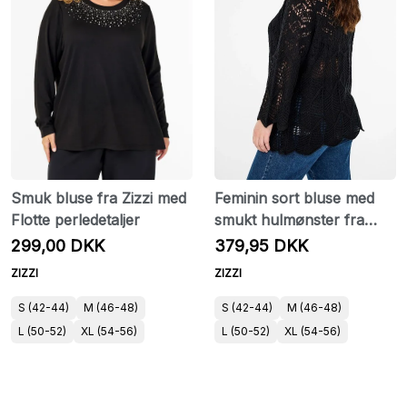
Smuk bluse fra Zizzi med
Feminin sort bluse med
Flotte perledetaljer
smukt hulmønster fra
Zizzi
299,00 DKK
379,95 DKK
ZIZZI
ZIZZI
S (42-44)
M (46-48)
S (42-44)
M (46-48)
L (50-52)
XL (54-56)
L (50-52)
XL (54-56)