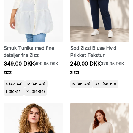
Smuk Tunika med fine
Sød Zizzi Bluse Hvid
detaljer fra Zizzi
Prikket Tekstur
349,00 DKK
249,00 DKK
499,95 DKK
379,95 DKK
ZIZZI
ZIZZI
S (42-44)
M (46-48)
M (46-48)
XXL (58-60)
L (50-52)
XL (54-56)