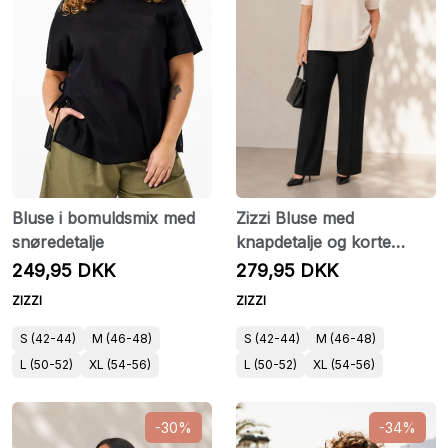
Bluse i bomuldsmix med
Zizzi Bluse med
snøredetalje
knapdetalje og korte
ærmer
249,95 DKK
279,95 DKK
ZIZZI
ZIZZI
S (42-44)
M (46-48)
S (42-44)
M (46-48)
L (50-52)
XL (54-56)
L (50-52)
XL (54-56)
-30%
-34%