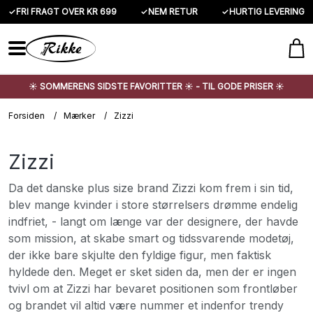
✓
FRI FRAGT OVER KR 699
✓
NEM RETUR
✓
HURTIG LEVERING
☀️ SOMMERENS SIDSTE FAVORITTER ☀️ - TIL GODE PRISER ☀️
Forsiden
/
Mærker
/
Zizzi
Zizzi
Da det danske plus size brand Zizzi kom frem i sin tid,
blev mange kvinder i store størrelsers drømme endelig
indfriet, - langt om længe var der designere, der havde
som mission, at skabe smart og tidssvarende modetøj,
der ikke bare skjulte den fyldige figur, men faktisk
hyldede den. Meget er sket siden da, men der er ingen
tvivl om at Zizzi har bevaret positionen som frontløber
og brandet vil altid være nummer et indenfor trendy