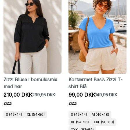
Zizzi Bluse i bomuldsmix
Kortærmet Basis Zizzi T-
med hør
shirt Blå
210,00 DKK
99,00 DKK
299,95 DKK
149,95 DKK
ZIZZI
ZIZZI
S (42-44)
XL (54-56)
S (42-44)
M (46-48)
XL (54-56)
XXL (58-60)
XXXL (62-64)