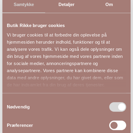
Samtykke
Detaljer
Om
★★★★★
Zizzi Stretchy Jeggings
Zizzi Stretchy Jeggings
Butik Rikke bruger cookies
Denim
Sort
Vi bruger cookies til at forbedre din oplevelse på
279,95 DKK
279,95 DKK
hjemmesiden herunder indhold, funktioner og til at
ZIZZI
ZIZZI
analysere vores trafik. Vi kan også dele oplysninger om
din brug af vores hjemmeside med vores partnere inden
S (42-44)
XL (54-56)
L (50-52)
XL (54-56)
for sociale medier, annonceringspartnere og
analysepartnere. Vores partnere kan kombinere disse
data med andre oplysninger, du har givet dem, eller som
de har indsamlet fra din brug af deres tjenester.
Samtykkevalg
Nødvendig
Præferencer