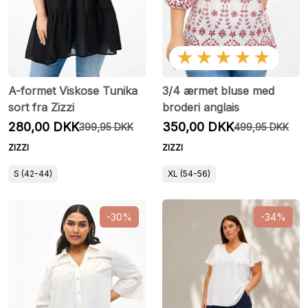
★★★★★
A-formet Viskose Tunika
3/4 ærmet bluse med
sort fra Zizzi
broderi anglais
280,00 DKK
350,00 DKK
399,95 DKK
499,95 DKK
ZIZZI
ZIZZI
S (42-44)
XL (54-56)
-30%
-34%