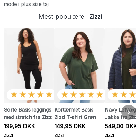
mode i plus size tøj
Mest populære i Zizzi
★★★★★
★★★★★
★★★
Sorte Basis leggings
Kortærmet Basis
Navy Letvægt
med stretch fra Zizzi
Zizzi T-shirt Grøn
Jakke fra Zizzi 
foråret
199,95 DKK
149,95 DKK
549,00 DKK
ZIZZI
ZIZZI
ZIZZI