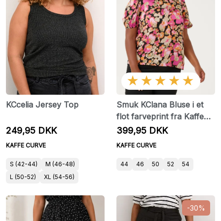
★★★★★
KCcelia Jersey Top
Smuk KClana Bluse i et
flot farveprint fra Kaffe
Curve
249,95 DKK
399,95 DKK
KAFFE CURVE
KAFFE CURVE
S (42-44)
M (46-48)
44
46
50
52
54
L (50-52)
XL (54-56)
-30%