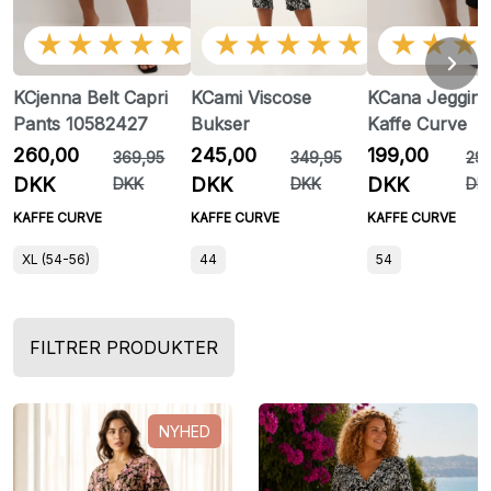
★★★★★
★★★★★
★★★
KCjenna Belt Capri
KCami Viscose
KCana Jegging
Pants 10582427
Bukser
Kaffe Curve
260,00
245,00
199,00
369,95
349,95
29
DKK
DKK
DKK
DKK
DKK
DK
KAFFE CURVE
KAFFE CURVE
KAFFE CURVE
XL (54-56)
44
54
FILTRER PRODUKTER
NYHED