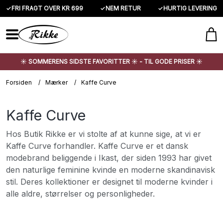
✓
FRI FRAGT OVER KR 699
✓
NEM RETUR
✓
HURTIG LEVERING
☀️ SOMMERENS SIDSTE FAVORITTER ☀️ - TIL GODE PRISER ☀️
Forsiden
/
Mærker
/
Kaffe Curve
Kaffe Curve
Hos Butik Rikke er vi stolte af at kunne sige, at vi er
Kaffe Curve forhandler. Kaffe Curve er et dansk
modebrand beliggende i Ikast, der siden 1993 har givet
den naturlige feminine kvinde en moderne skandinavisk
stil. Deres kollektioner er designet til moderne kvinder i
alle aldre, størrelser og personligheder.