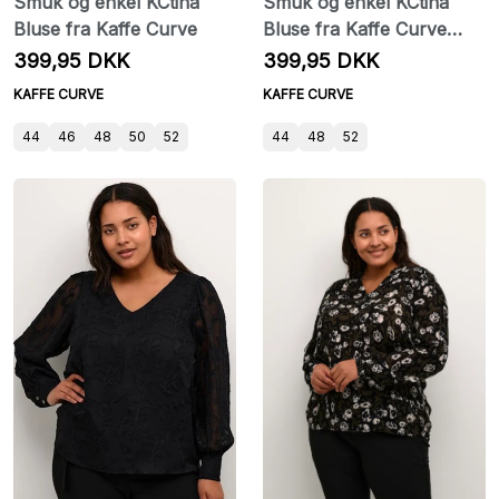
Smuk og enkel KCtina
Smuk og enkel KCtina
Bluse fra Kaffe Curve
Bluse fra Kaffe Curve
hvid
399,95 DKK
399,95 DKK
KAFFE CURVE
KAFFE CURVE
44
46
48
50
52
44
48
52