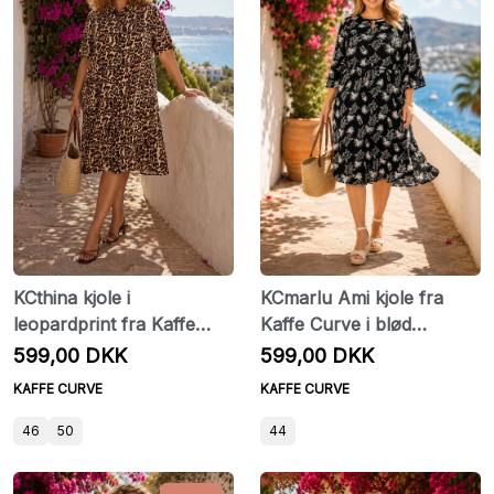
KCthina kjole i
KCmarlu Ami kjole fra
leopardprint fra Kaffe
Kaffe Curve i blød
Curve
viskosekvalitet
599,00 DKK
599,00 DKK
KAFFE CURVE
KAFFE CURVE
46
50
44