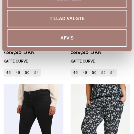
TILLAD VALGTE
KCbella Wide Pants fra
KCria Wide Pants
AFVIS
Kaffe Curve
10581794
499,95 DKK
599,95 DKK
KAFFE CURVE
KAFFE CURVE
46
48
50
54
46
48
50
52
54