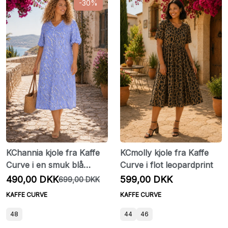
-30%
KChannia kjole fra Kaffe
KCmolly kjole fra Kaffe
Curve i en smuk blå
Curve i flot leopardprint
nuance
490,00 DKK
599,00 DKK
699,00 DKK
KAFFE CURVE
KAFFE CURVE
48
44
46