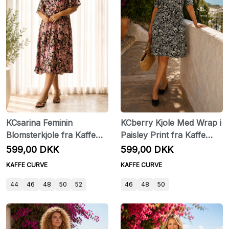
KCsarina Feminin
KCberry Kjole Med Wrap i
Blomsterkjole fra Kaffe
Paisley Print fra Kaffe
Curve
Curve
599,00 DKK
599,00 DKK
KAFFE CURVE
KAFFE CURVE
44
46
48
50
52
46
48
50