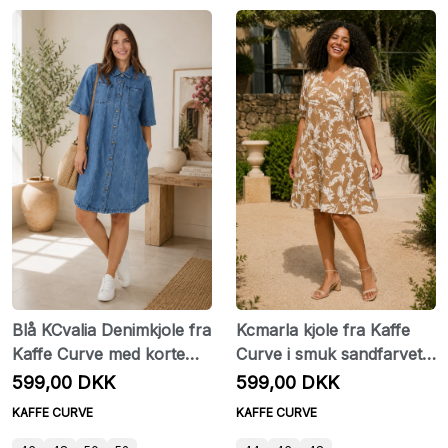
Blå KCvalia Denimkjole fra
Kcmarla kjole fra Kaffe
Kaffe Curve med korte
Curve i smuk sandfarvet
ærmer
nuance med cremefarvet
599,00 DKK
599,00 DKK
bladprint
KAFFE CURVE
KAFFE CURVE