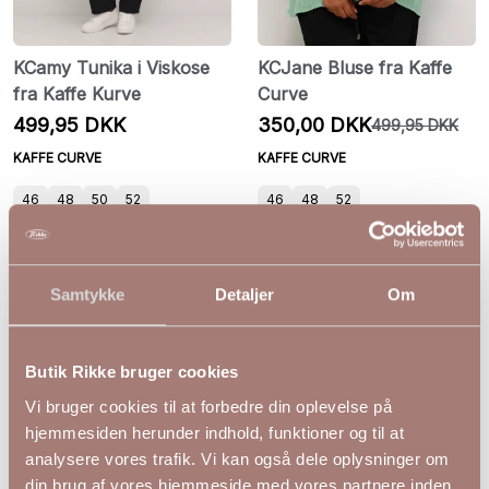
KCamy Tunika i Viskose
KCJane Bluse fra Kaffe
fra Kaffe Kurve
Curve
499,95 DKK
350,00 DKK
499,95 DKK
KAFFE CURVE
KAFFE CURVE
46
48
50
52
46
48
52
Samtykke
Detaljer
Om
Butik Rikke bruger cookies
Vi bruger cookies til at forbedre din oplevelse på
hjemmesiden herunder indhold, funktioner og til at
analysere vores trafik. Vi kan også dele oplysninger om
din brug af vores hjemmeside med vores partnere inden