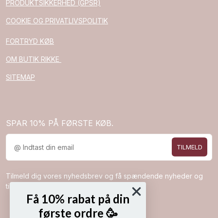
PRODUKTSIKKERHED (GPSR)
COOKIE OG PRIVATLIVSPOLITIK
FORTRYD KØB
OM BUTIK RIKKE
SITEMAP
SPAR 10% PÅ FØRSTE KØB.
TILMELD
Tilmeld dig vores nyhedsbrev og få spændende nyheder og
tilbud direkte i din indbakke.
Få 10% rabat på din
første ordre 🥳