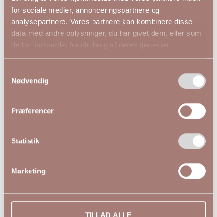
for sociale medier, annonceringspartnere og
★★★★★
analysepartnere. Vores partnere kan kombinere disse
data med andre oplysninger, du har givet dem, eller som
KCjuliet Bluse Sand
KCjuliet Bluse Forrest
de har indsamlet fra din brug af deres tjenester.
10581896
Night 10581896
499,95 DKK
499,95 DKK
Samtykkevalg
Nødvendig
KAFFE CURVE
KAFFE CURVE
44
46
48
50
52
54
44
46
48
54
Præferencer
Statistik
Marketing
TILLAD ALLE