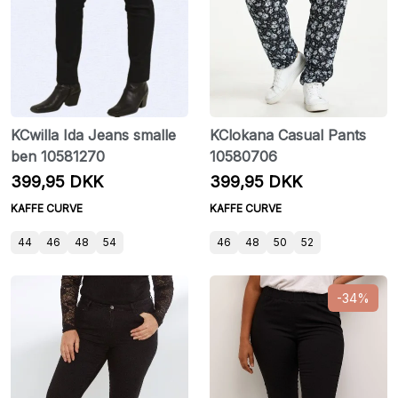
KCwilla Ida Jeans smalle
KClokana Casual Pants
ben 10581270
10580706
399,95 DKK
399,95 DKK
KAFFE CURVE
KAFFE CURVE
44
46
48
54
46
48
50
52
-34%