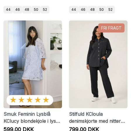
44
46
48
50
52
44
46
48
50
52
FRI FRAGT
★★★★★
Smuk Feminin Lysblå
Stilfuld KCloula
KClucy blondekjole i lys
denimskjorte med nitter
blå fra Kaffe Curve.
fra Kaffe Curve
599,00 DKK
799,00 DKK