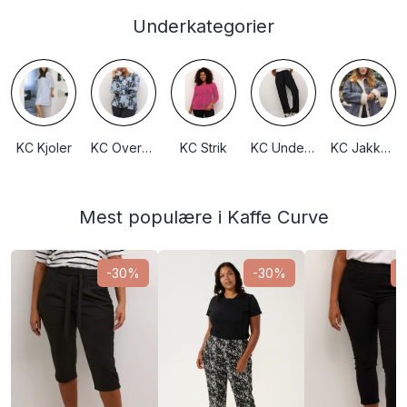
Underkategorier
KC Kjoler
KC Overdele
KC Strik
KC Underdele
KC Jakker/huer
Mest populære i Kaffe Curve
-30%
-30%