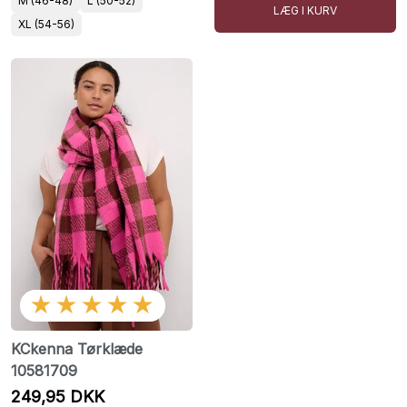
M (46-48)
L (50-52)
LÆG I KURV
XL (54-56)
★★★★★
KCkenna Tørklæde
10581709
249,95 DKK