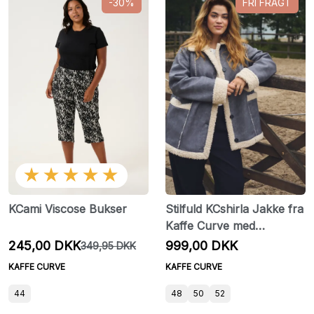
-30%
FRI FRAGT
★★★★★
KCami Viscose Bukser
Stilfuld KCshirla Jakke fra
Kaffe Curve med
knaplukning
245,00 DKK
999,00 DKK
349,95 DKK
KAFFE CURVE
KAFFE CURVE
44
48
50
52