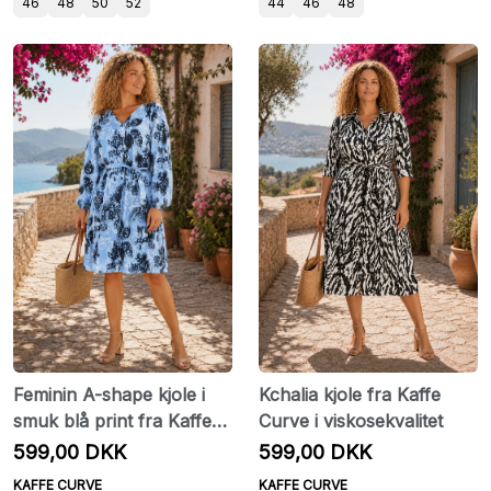
46
48
50
52
44
46
48
Feminin A-shape kjole i
Kchalia kjole fra Kaffe
smuk blå print fra Kaffe
Curve i viskosekvalitet
Curve
599,00 DKK
599,00 DKK
KAFFE CURVE
KAFFE CURVE