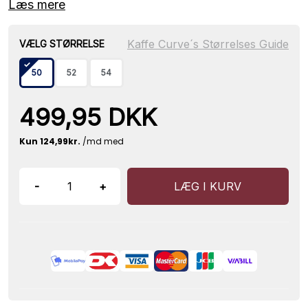
Læs mere
Kaffe Curve´s Størrelses Guide
VÆLG STØRRELSE
50
52
54
499,95 DKK
-
+
LÆG I KURV