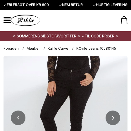
✓
FRI FRAGT OVER KR 699
✓
NEM RETUR
✓
HURTIG LEVERING
☀️ SOMMERENS SIDSTE FAVORITTER ☀️ - TIL GODE PRISER ☀️
Forsiden
/
Mærker
/
Kaffe Curve
/
KCvile Jeans 10580145