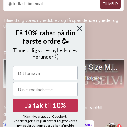
TILMELD
Tilmeld dig vores nyhedsbrev og få spændende nyheder og
tilbud direkte i din indbakke.
Få 10% rabat på din
første ordre 🥳
Tilmeld dig vores nyhedsbrev
Følg os på
herunder 👇
Ja tak til 10%
Nem betaling med kort, mobilepay eller ViaBill
delbetalinger
*Kan ikke bruges til Gavekort.
Ved deltagelse registrerer du dig for vores
nyhedsbrev, som du altid kan afmelde
1