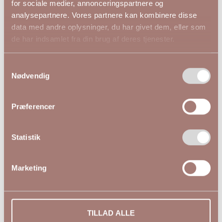
føler dig godt tilpas, uanset om du er ude at gå en tur,
for sociale medier, annonceringspartnere og
på vej til arbejde, eller på vej til en afslappet dag i byen.
analysepartnere. Vores partnere kan kombinere disse
Med justerbare detaljer, åndbare materialer og
data med andre oplysninger, du har givet dem, eller som
vandtætte egenskaber holder vores regnjakker dig tør
de har indsamlet fra din brug af deres tjenester.
og komfortabel, selv i de værste byger.
Samtykkevalg
Et fint Udvalg i flere farver
Nødvendig
Vi tilbyder et fint udvalg af stilarter og farver, så du kan
finde en regnjakke, der passer til din personlige stil.
Præferencer
Uanset om du foretrækker en klassisk look eller en
mere moderne stil, har vi den perfekte regnjakke til dig.
Vores kollektion inkluderer alt fra elegante trenchcoats
Statistik
til sporty anorakker, der alle er designet med tanke på
at give dig den bedste pasform og komfort.
Marketing
Kvalitet og Komfort
Butik Rikke går aldrig på kompromis med kvaliteten. Vi
har nøje udvalgt materialer, der ikke kun er holdbare
TILLAD ALLE
og funktionelle, men også bløde og behagelige at have