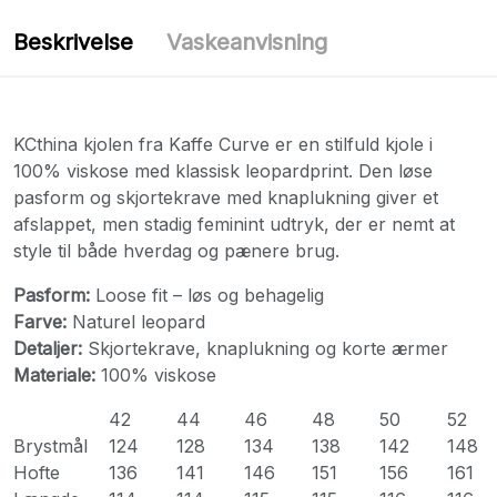
Beskrivelse
Vaskeanvisning
KCthina kjolen fra Kaffe Curve er en stilfuld kjole i
100% viskose med klassisk leopardprint. Den løse
pasform og skjortekrave med knaplukning giver et
afslappet, men stadig feminint udtryk, der er nemt at
style til både hverdag og pænere brug.
Pasform:
Loose fit – løs og behagelig
Farve:
Naturel leopard
Detaljer:
Skjortekrave, knaplukning og korte ærmer
Materiale:
100% viskose
42
44
46
48
50
52
Brystmål
124
128
134
138
142
148
Hofte
136
141
146
151
156
161