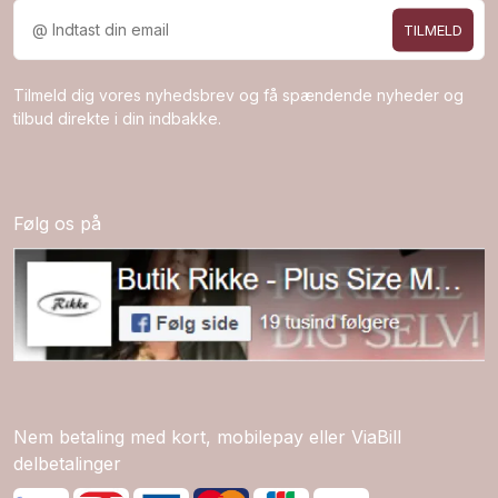
TILMELD
Tilmeld dig vores nyhedsbrev og få spændende nyheder og
tilbud direkte i din indbakke.
Følg os på
Nem betaling med kort, mobilepay eller ViaBill
delbetalinger