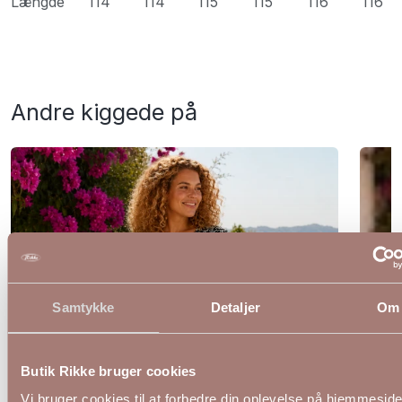
Længde
114
114
115
115
116
116
Andre kiggede på
Samtykke
Detaljer
Om
Butik Rikke bruger cookies
Vi bruger cookies til at forbedre din oplevelse på hjemmesid