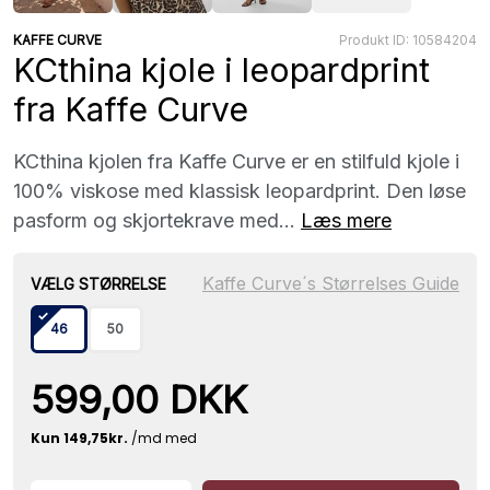
KAFFE CURVE
Produkt ID: 10584204
KCthina kjole i leopardprint
fra Kaffe Curve
KCthina kjolen fra Kaffe Curve er en stilfuld kjole i
100% viskose med klassisk leopardprint. Den løse
pasform og skjortekrave med...
Læs mere
Kaffe Curve´s Størrelses Guide
VÆLG STØRRELSE
46
50
599,00 DKK