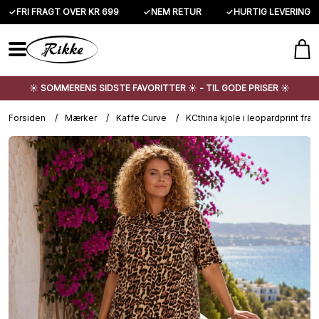
✓
FRI FRAGT OVER KR 699
✓
NEM RETUR
✓
HURTIG LEVERING
☀️ SOMMERENS SIDSTE FAVORITTER ☀️ - TIL GODE PRISER ☀️
Forsiden
/
Mærker
/
Kaffe Curve
/
KCthina kjole i leopardprint fra