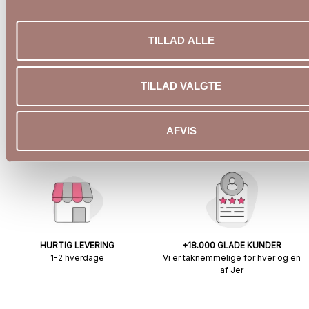
TILLAD ALLE
TILLAD VALGTE
FRI FRAGT OVER KR 699
NEM RETUR
AFVIS
Til Pakkeshop
Via returcenter
HURTIG LEVERING
+18.000 GLADE KUNDER
1-2 hverdage
Vi er taknemmelige for hver og en
af Jer