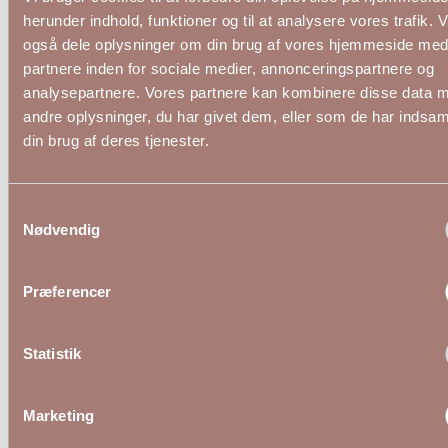
herunder indhold, funktioner og til at analysere vores trafik. 
også dele oplysninger om din brug af vores hjemmeside med
partnere inden for sociale medier, annonceringspartnere og
analysepartnere. Vores partnere kan kombinere disse data 
andre oplysninger, du har givet dem, eller som de har indsaml
din brug af deres tjenester.
Samtykkevalg
Nødvendig
KCberry Kjole Med Wrap i Paisley Print fra
KCthin
Præferencer
Kaffe Curve
599,00 DKK
599,
Statistik
KAFFE CURVE
KAFFE 
46
48
50
46
Marketing