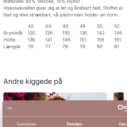
Materiale: 85% Viscose, 15% Nylon
Viskosekvalitet giver dig et let og åndbart fald. Stoffet er
fast og ikke strækbart, så pasformen holder sin form.
42
44
46
48
50
52
Brystmål
120
126
130
136
142
146
Hofte
136
141
146
151
156
161
Længde
76
77
78
79
80
81
Andre kiggede på
Samtykke
Detaljer
Om