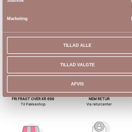
Statistik
Kaffe Curve
599,00 DKK
599,
Marketing
KAFFE CURVE
KAFFE 
46
48
50
46
TILLAD ALLE
TILLAD VALGTE
AFVIS
FRI FRAGT OVER KR 699
NEM RETUR
Til Pakkeshop
Via returcenter