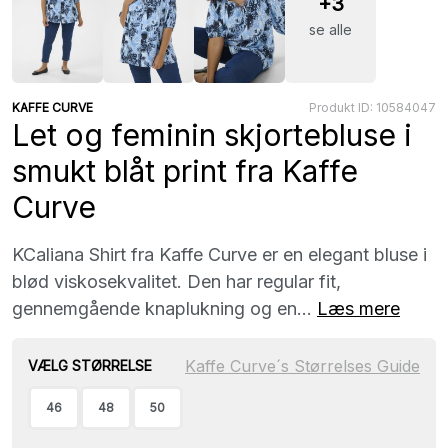
+3
se alle
KAFFE CURVE
Produkt ID: 10584047
Let og feminin skjortebluse i
smukt blåt print fra Kaffe
Curve
KCaliana Shirt fra Kaffe Curve er en elegant bluse i
blød viskosekvalitet. Den har regular fit,
gennemgående knaplukning og en...
Læs mere
Kaffe Curve´s Størrelses Guide
VÆLG STØRRELSE
46
48
50