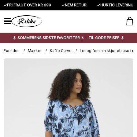
✓
FRI FRAGT OVER KR 699
✓
NEM RETUR
✓
HURTIG LEVERING
☀️ SOMMERENS SIDSTE FAVORITTER ☀️ - TIL GODE PRISER ☀️
Forsiden
/
Mærker
/
Kaffe Curve
/
Let og feminin skjortebluse i sm