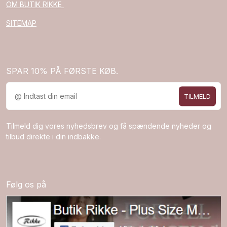
OM BUTIK RIKKE
SITEMAP
SPAR 10% PÅ FØRSTE KØB.
TILMELD
Tilmeld dig vores nyhedsbrev og få spændende nyheder og
tilbud direkte i din indbakke.
Følg os på