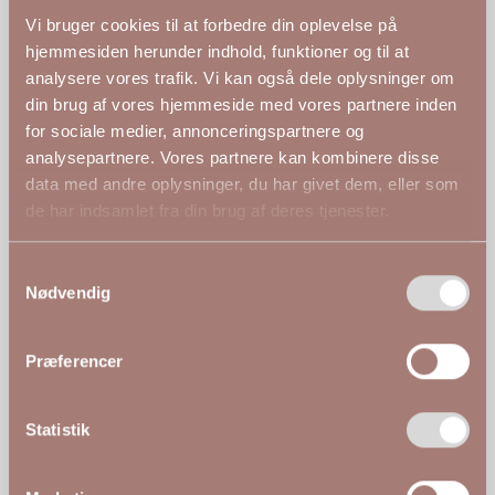
Vi bruger cookies til at forbedre din oplevelse på
hjemmesiden herunder indhold, funktioner og til at
D. 24. feb. 2026
✓
Verificeret
analysere vores trafik. Vi kan også dele oplysninger om
din brug af vores hjemmeside med vores partnere inden
for sociale medier, annonceringspartnere og
★★★★★
analysepartnere. Vores partnere kan kombinere disse
data med andre oplysninger, du har givet dem, eller som
Jane siger...
de har indsamlet fra din brug af deres tjenester.
Lækker
Samtykkevalg
Nødvendig
D. 15. jan. 2024
✓
Verificeret
Præferencer
★★★★★
Statistik
Anne-Lise siger...
Gode bukser