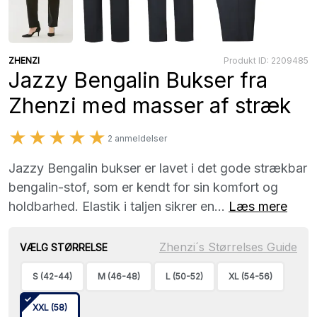
ZHENZI
Produkt ID: 2209485
Jazzy Bengalin Bukser fra
Zhenzi med masser af stræk
★★★★★
2 anmeldelser
Jazzy Bengalin bukser er lavet i det gode strækbar
bengalin-stof, som er kendt for sin komfort og
holdbarhed. Elastik i taljen sikrer en...
Læs mere
Zhenzi´s Størrelses Guide
VÆLG STØRRELSE
S (42-44)
M (46-48)
L (50-52)
XL (54-56)
XXL (58)