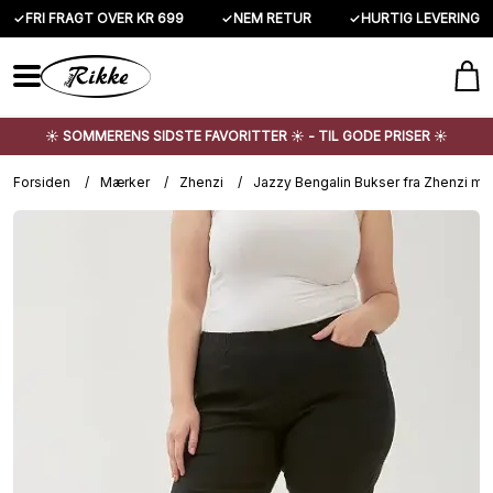
✓
FRI FRAGT OVER KR 699
✓
NEM RETUR
✓
HURTIG LEVERING
☀️ SOMMERENS SIDSTE FAVORITTER ☀️ - TIL GODE PRISER ☀️
Forsiden
/
Mærker
/
Zhenzi
/
Jazzy Bengalin Bukser fra Zhenzi me