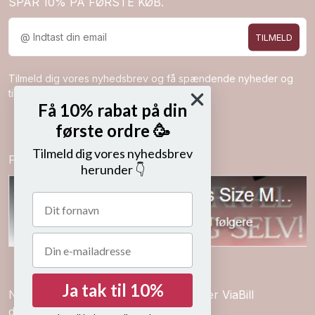
SPAR 10% PÅ FØRSTE KØB.
TILMELD
Tilmeld dig vores nyhedsbrev og få spændende nyheder og
tilbud direkte i din indbakke.
Få 10% rabat på din
første ordre 🥳
Tilmeld dig vores nyhedsbrev
Følg os på
herunder 👇
Ja tak til 10%
Nem betaling med kort, mobilepay eller ViaBill
delbetalinger