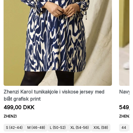
Zhenzi Karol tunikakjole i viskose jersey med
Navy 
blåt grafisk print
499,00 DKK
549,
ZHENZI
ZHENZI
S (42-44)
M (46-48)
L (50-52)
XL (54-56)
XXL (58)
44