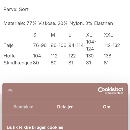
Farve: Sort
Materiale: 77% Viskose. 20% Nylon. 3% Elasthan
S
M
L
XL
XXL
104-
Talje
76-96
86-106
94-114
112-132
124
Hofte
104
112
122
130
138
Skridtlængde
80
80
81
81
81
Samtykke
Detaljer
Om
Anmeldelser af
Jazzy Bengalin Bukser fra Zhenzi med masser af stræk
Butik Rikke bruger cookies