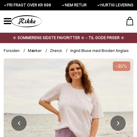
✓
FRI FRAGT OVER KR 699
✓
NEM RETUR
✓
HURTIG LEVERING
☀️ SOMMERENS SIDSTE FAVORITTER ☀️ - TIL GODE PRISER ☀️
Forsiden
/
Mærker
/
Zhenzi
/
Ingrid Bluse med Broderi Anglais
-30%