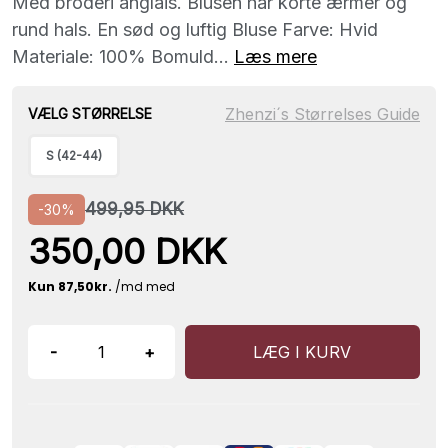
Med broderi anglais. Blusen har korte ærmer og
rund hals. En sød og luftig Bluse Farve: Hvid
Materiale: 100% Bomuld...
Læs mere
Zhenzi´s Størrelses Guide
VÆLG STØRRELSE
S (42-44)
499,95 DKK
-30%
350,00 DKK
-
+
LÆG I KURV