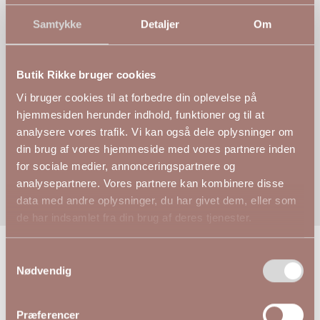
Samtykke
Detaljer
Om
D. 28. aug. 2025
✓
Verificeret
Butik Rikke bruger cookies
★★★★★
Vi bruger cookies til at forbedre din oplevelse på
hjemmesiden herunder indhold, funktioner og til at
Inge
analysere vores trafik. Vi kan også dele oplysninger om
din brug af vores hjemmeside med vores partnere inden
Inge har givet produktet 5 stjerner
for sociale medier, annonceringspartnere og
analysepartnere. Vores partnere kan kombinere disse
data med andre oplysninger, du har givet dem, eller som
de har indsamlet fra din brug af deres tjenester.
Samtykkevalg
Andre kiggede på
Nødvendig
Præferencer
NYHED