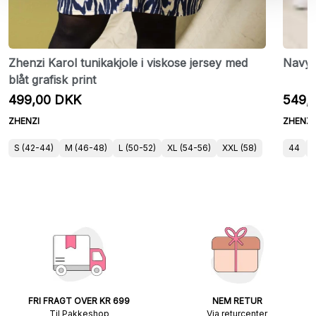
Zhenzi Karol tunikakjole i viskose jersey med
Navy 
blåt grafisk print
499,00 DKK
549,
ZHENZI
ZHENZI
S (42-44)
M (46-48)
L (50-52)
XL (54-56)
XXL (58)
44
FRI FRAGT OVER KR 699
NEM RETUR
Til Pakkeshop
Via returcenter