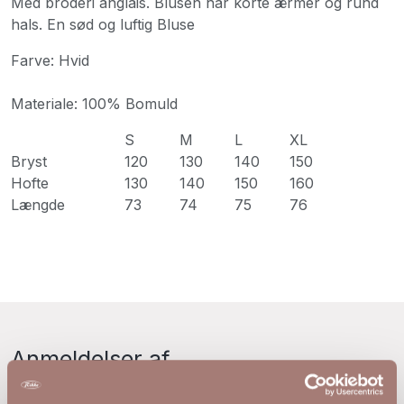
Med broderi anglais. Blusen har korte ærmer og rund
hals. En sød og luftig Bluse
Farve: Hvid
Materiale: 100% Bomuld
S
M
L
XL
Bryst
120
130
140
150
Hofte
130
140
150
160
Længde
73
74
75
76
Anmeldelser af
Ingrid Bluse med Broderi Anglais