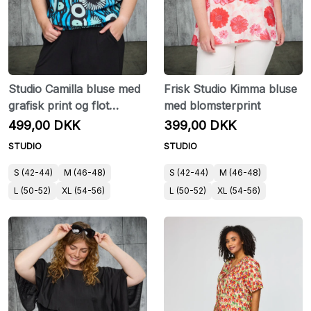
Studio Camilla bluse med
Frisk Studio Kimma bluse
grafisk print og flot
med blomsterprint
pasform
499,00 DKK
399,00 DKK
STUDIO
STUDIO
S (42-44)
M (46-48)
S (42-44)
M (46-48)
L (50-52)
XL (54-56)
L (50-52)
XL (54-56)