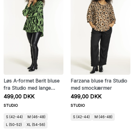
Løs A-formet Berit bluse
Farzana bluse fra Studio
fra Studio med lange
med smockærmer
ærmer
499,00 DKK
499,00 DKK
STUDIO
STUDIO
S (42-44)
M (46-48)
S (42-44)
M (46-48)
L (50-52)
XL (54-56)