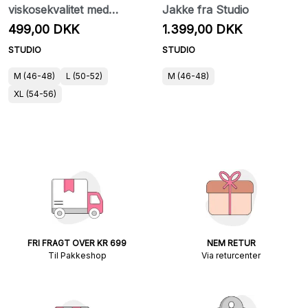
viskosekvalitet med
Jakke fra Studio
stretch
499,00 DKK
1.399,00 DKK
STUDIO
STUDIO
M (46-48)
L (50-52)
M (46-48)
XL (54-56)
FRI FRAGT OVER KR 699
NEM RETUR
Til Pakkeshop
Via returcenter