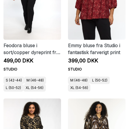
Feodora bluse i
Emmy bluse fra Studio i
sort/copper dyreprint fra
fantastisk farverigt print
Studio
499,00 DKK
399,00 DKK
STUDIO
STUDIO
S (42-44)
M (46-48)
M (46-48)
L (50-52)
L (50-52)
XL (54-56)
XL (54-56)