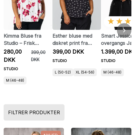
★★★
Kimma Bluse fra
Esther bluse med
Smart Jessica
Studio – Frisk
diskret print fra
overgangs Jak
Blomsterlook i
Studio
Studio
280,00
399,00 DKK
1.399,00 DK
399,00
Viskose
DKK
DKK
STUDIO
STUDIO
STUDIO
L (50-52)
XL (54-56)
M (46-48)
M (46-48)
FILTRER PRODUKTER