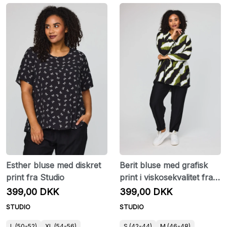
Esther bluse med diskret
Berit bluse med grafisk
print fra Studio
print i viskosekvalitet fra
Studio
399,00 DKK
399,00 DKK
STUDIO
STUDIO
L (50-52)
XL (54-56)
S (42-44)
M (46-48)