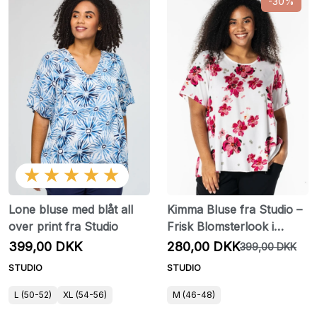
-30%
★★★★★
Lone bluse med blåt all
Kimma Bluse fra Studio –
over print fra Studio
Frisk Blomsterlook i
Viskose
399,00 DKK
280,00 DKK
399,00 DKK
STUDIO
STUDIO
L (50-52)
XL (54-56)
M (46-48)