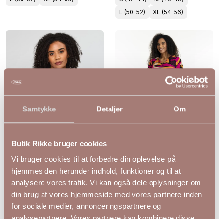
L (50-52)
XL (54-56)
Samtykke
Detaljer
Om
Butik Rikke bruger cookies
Vi bruger cookies til at forbedre din oplevelse på
★★★★★
hjemmesiden herunder indhold, funktioner og til at
analysere vores trafik. Vi kan også dele oplysninger om
Studio Dasie bluse med
Farverig Emmy bluse fra
din brug af vores hjemmeside med vores partnere inden
levende print i
Studio – Let og elegant i
for sociale medier, annonceringspartnere og
viskosekvalitet
viskose
499,00 DKK
499,00 DKK
analysepartnere. Vores partnere kan kombinere disse