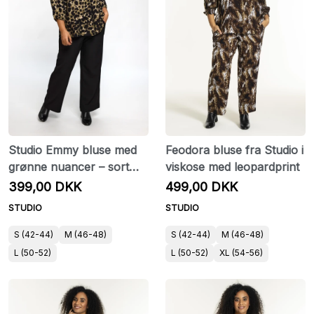
Studio Emmy bluse med
Feodora bluse fra Studio i
grønne nuancer – sort
viskose med leopardprint
print
399,00 DKK
499,00 DKK
STUDIO
STUDIO
S (42-44)
M (46-48)
S (42-44)
M (46-48)
L (50-52)
L (50-52)
XL (54-56)