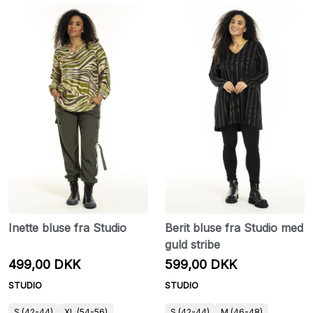
Inette bluse fra Studio
Berit bluse fra Studio med
guld stribe
499,00 DKK
599,00 DKK
STUDIO
STUDIO
S (42-44)
XL (54-56)
S (42-44)
M (46-48)