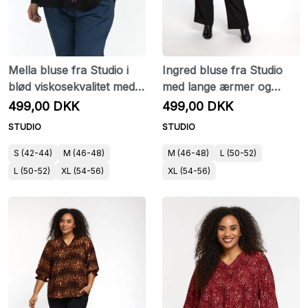
Mella bluse fra Studio i
Ingred bluse fra Studio
blød viskosekvalitet med
med lange ærmer og
masser af stræk
smockdetaljer
499,00 DKK
499,00 DKK
STUDIO
STUDIO
S (42-44)
M (46-48)
M (46-48)
L (50-52)
L (50-52)
XL (54-56)
XL (54-56)