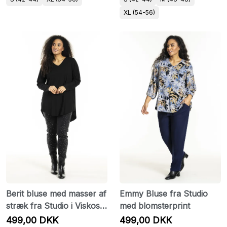
XL (54-56)
Berit bluse med masser af
Emmy Bluse fra Studio
stræk fra Studio i Viskose
med blomsterprint
Jersey
499,00 DKK
499,00 DKK