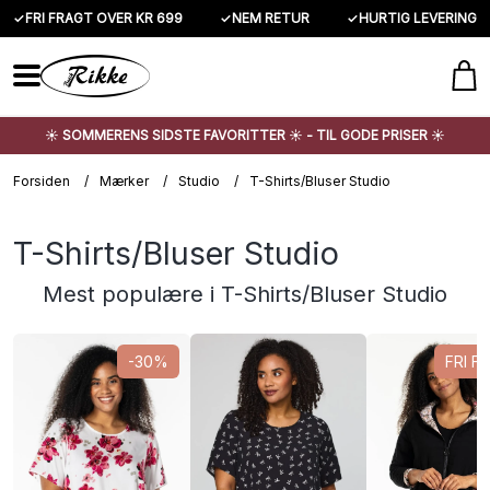
✓
FRI FRAGT OVER KR 699
✓
NEM RETUR
✓
HURTIG LEVERING
☀️ SOMMERENS SIDSTE FAVORITTER ☀️ - TIL GODE PRISER ☀️
Forsiden
/
Mærker
/
Studio
/
T-Shirts/Bluser Studio
T-Shirts/Bluser Studio
Mest populære i T-Shirts/Bluser Studio
-30%
FRI F