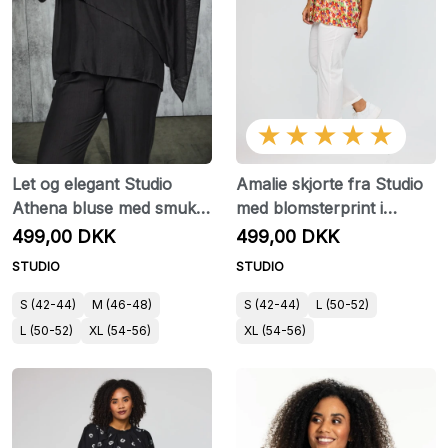
★★★★★
Let og elegant Studio
Amalie skjorte fra Studio
Athena bluse med smukt
med blomsterprint i
fald
viskosekvalitet
499,00 DKK
499,00 DKK
STUDIO
STUDIO
S (42-44)
M (46-48)
S (42-44)
L (50-52)
L (50-52)
XL (54-56)
XL (54-56)