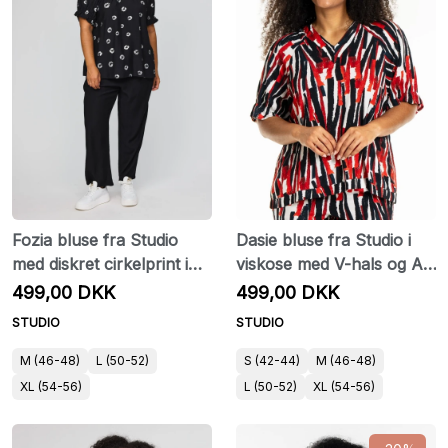
Fozia bluse fra Studio
Dasie bluse fra Studio i
med diskret cirkelprint i
viskose med V-hals og A-
viskoseblanding
facon
499,00 DKK
499,00 DKK
STUDIO
STUDIO
M (46-48)
L (50-52)
S (42-44)
M (46-48)
XL (54-56)
L (50-52)
XL (54-56)