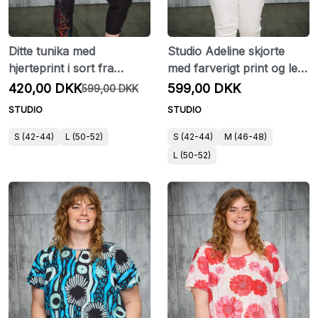
Ditte tunika med
Studio Adeline skjorte
hjerteprint i sort fra
med farverigt print og let
Studio
kvalitet
420,00 DKK
599,00 DKK
599,00 DKK
STUDIO
STUDIO
S (42-44)
L (50-52)
S (42-44)
M (46-48)
L (50-52)