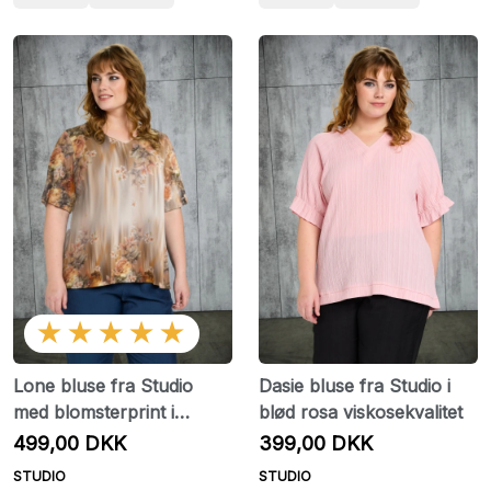
★★★★★
Lone bluse fra Studio
Dasie bluse fra Studio i
med blomsterprint i
blød rosa viskosekvalitet
sandfarvede nuancer
499,00 DKK
399,00 DKK
STUDIO
STUDIO