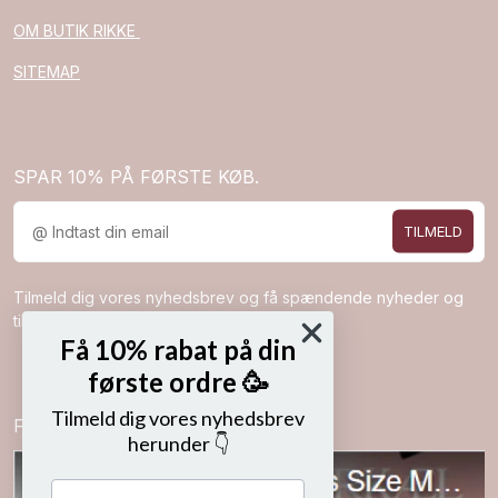
OM BUTIK RIKKE
SITEMAP
SPAR 10% PÅ FØRSTE KØB.
TILMELD
Tilmeld dig vores nyhedsbrev og få spændende nyheder og
tilbud direkte i din indbakke.
Få 10% rabat på din
første ordre 🥳
Tilmeld dig vores nyhedsbrev
Følg os på
herunder 👇