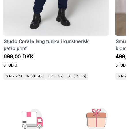
Studio Coralie lang tunika i kunstnerisk
Smuk 
petrolprint
blomst
699,00 DKK
499,
STUDIO
STUDI
S (42-44)
M (46-48)
L (50-52)
XL (54-56)
S (42-