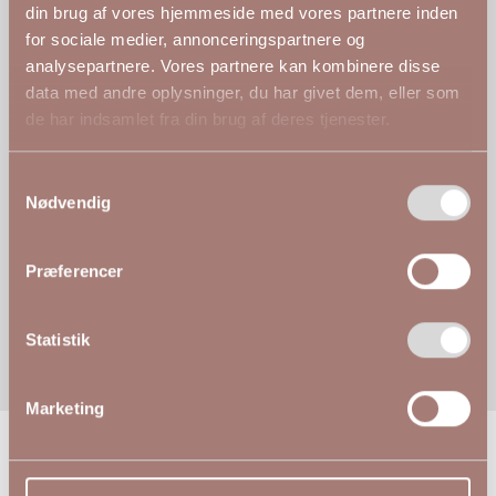
Anmeldelser af
din brug af vores hjemmeside med vores partnere inden
for sociale medier, annonceringspartnere og
Lone bluse fra Studio med blomsterprint i sandfarvede nuancer
analysepartnere. Vores partnere kan kombinere disse
data med andre oplysninger, du har givet dem, eller som
de har indsamlet fra din brug af deres tjenester.
D. 14. jul. 2026
✓
Verificeret
Samtykkevalg
Nødvendig
★★★★★
Djurdja siger...
Præferencer
Meget tilfres med mit køb
Statistik
Marketing
Andre kiggede på