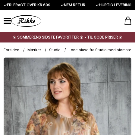
✓
FRI FRAGT OVER KR 699
✓
NEM RETUR
✓
HURTIG LEVERING
☀️ SOMMERENS SIDSTE FAVORITTER ☀️ - TIL GODE PRISER ☀️
Forsiden
/
Mærker
/
Studio
/
Lone bluse fra Studio med blomsterp