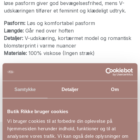
løse pasform giver god bevægelsesfrihed, mens V-
udskæringen tilfører et feminint og klædeligt udtryk.
Pasform:
Løs og komfortabel pasform
Længde:
Går ned over hoften
Detaljer:
V-udskæring, kortærmet model og romantisk
blomsterprint i varme nuancer
Materiale:
100% viskose (Ingen stræk)
S
M
L
XL
Bryst
114
124
134
144
Hofte
130
140
150
160
Længde
74
75
76
77
Samtykke
Detaljer
Om
Butik Rikke bruger cookies
Vi bruger cookies til at forbedre din oplevelse på
hjemmesiden herunder indhold, funktioner og til at
analysere vores trafik. Vi kan også dele oplysninger om