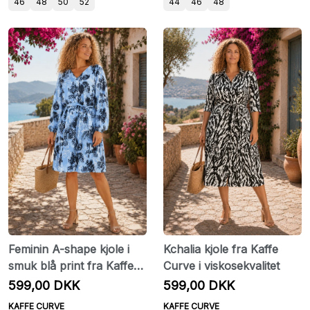
46
48
50
52
44
46
48
Feminin A-shape kjole i
Kchalia kjole fra Kaffe
smuk blå print fra Kaffe
Curve i viskosekvalitet
Curve
599,00 DKK
599,00 DKK
KAFFE CURVE
KAFFE CURVE