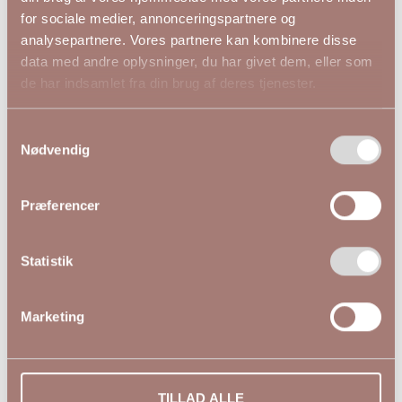
for sociale medier, annonceringspartnere og
★★★★★
analysepartnere. Vores partnere kan kombinere disse
data med andre oplysninger, du har givet dem, eller som
KCjuliet Bluse Sand
KCjuliet Bluse Forrest
de har indsamlet fra din brug af deres tjenester.
10581896
Night 10581896
499,95 DKK
499,95 DKK
Samtykkevalg
Nødvendig
KAFFE CURVE
KAFFE CURVE
44
46
48
50
52
54
44
46
48
54
Præferencer
Statistik
Marketing
TILLAD ALLE