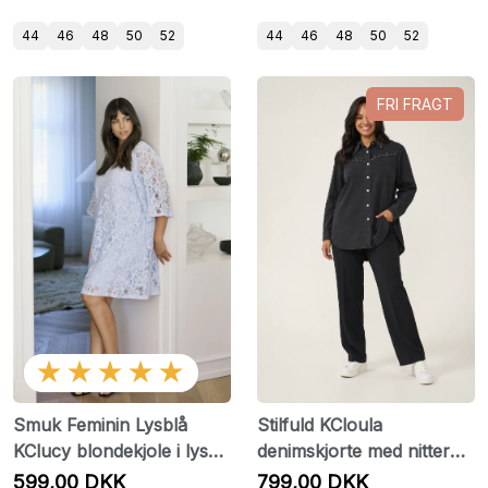
44
46
48
50
52
44
46
48
50
52
FRI FRAGT
★★★★★
Smuk Feminin Lysblå
Stilfuld KCloula
KClucy blondekjole i lys
denimskjorte med nitter
blå fra Kaffe Curve.
fra Kaffe Curve
599,00 DKK
799,00 DKK