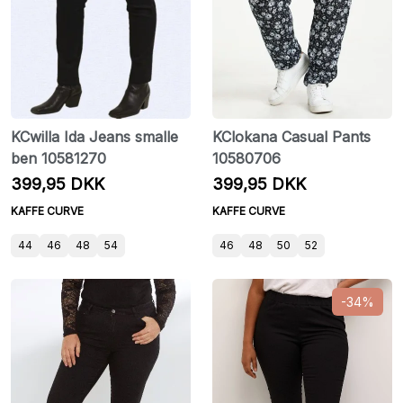
KCwilla Ida Jeans smalle
KClokana Casual Pants
ben 10581270
10580706
399,95 DKK
399,95 DKK
KAFFE CURVE
KAFFE CURVE
44
46
48
54
46
48
50
52
-34%