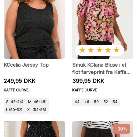
★★★★★
KCcelia Jersey Top
Smuk KClana Bluse i et
flot farveprint fra Kaffe
Curve
249,95 DKK
399,95 DKK
KAFFE CURVE
KAFFE CURVE
S (42-44)
M (46-48)
44
46
50
52
54
L (50-52)
XL (54-56)
-30%