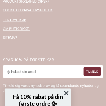
PRODUKTSIKKERHED (GPSR)
COOKIE OG PRIVATLIVSPOLITIK
FORTRYD KØB
OM BUTIK RIKKE
SITEMAP
SPAR 10% PÅ FØRSTE KØB.
TILMELD
Tilmeld dig vores nyhedsbrev og få spændende nyheder og
tilbud direkte i din indbakke.
Få 10% rabat på din
første ordre 🥳