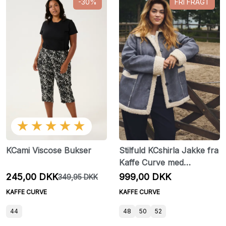
-30%
FRI FRAGT
★★★★★
KCami Viscose Bukser
Stilfuld KCshirla Jakke fra
Kaffe Curve med
knaplukning
245,00 DKK
999,00 DKK
349,95 DKK
KAFFE CURVE
KAFFE CURVE
44
48
50
52