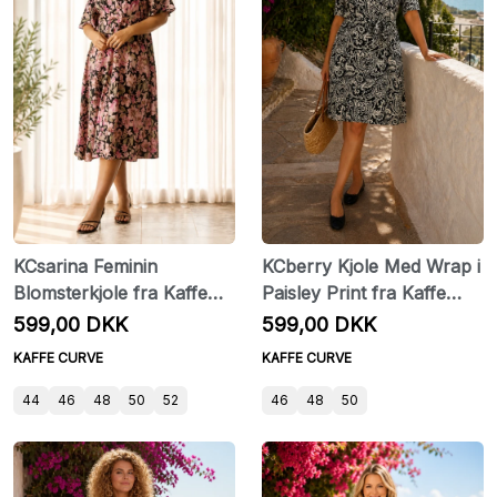
KCsarina Feminin
KCberry Kjole Med Wrap i
Blomsterkjole fra Kaffe
Paisley Print fra Kaffe
Curve
Curve
599,00 DKK
599,00 DKK
KAFFE CURVE
KAFFE CURVE
44
46
48
50
52
46
48
50