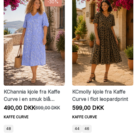
-30%
KChannia kjole fra Kaffe
KCmolly kjole fra Kaffe
Curve i en smuk blå
Curve i flot leopardprint
nuance
490,00 DKK
599,00 DKK
699,00 DKK
KAFFE CURVE
KAFFE CURVE
48
44
46