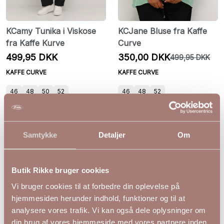
KCamy Tunika i Viskose
KCJane Bluse fra Kaffe
fra Kaffe Kurve
Curve
499,95 DKK
350,00 DKK
499,95 DKK
KAFFE CURVE
KAFFE CURVE
46
48
50
52
46
48
52
Samtykke
Detaljer
Om
Butik Rikke bruger cookies
Vi bruger cookies til at forbedre din oplevelse på
hjemmesiden herunder indhold, funktioner og til at
analysere vores trafik. Vi kan også dele oplysninger om
din brug af vores hjemmeside med vores partnere inden