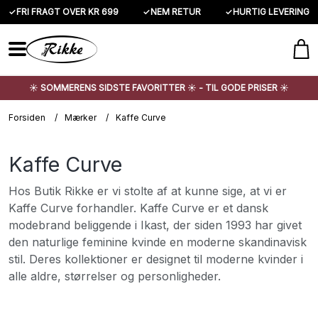
✓
FRI FRAGT OVER KR 699
✓
NEM RETUR
✓
HURTIG LEVERING
☀️ SOMMERENS SIDSTE FAVORITTER ☀️ - TIL GODE PRISER ☀️
Forsiden
/
Mærker
/
Kaffe Curve
Kaffe Curve
Hos Butik Rikke er vi stolte af at kunne sige, at vi er
Kaffe Curve forhandler. Kaffe Curve er et dansk
modebrand beliggende i Ikast, der siden 1993 har givet
den naturlige feminine kvinde en moderne skandinavisk
stil. Deres kollektioner er designet til moderne kvinder i
alle aldre, størrelser og personligheder.