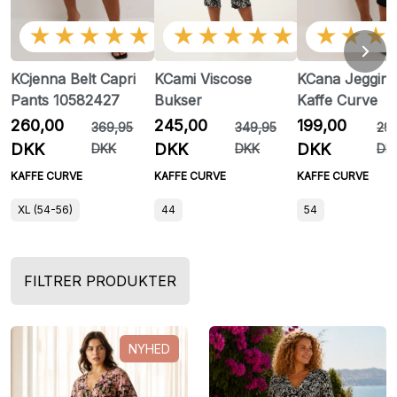
★★★★★
★★★★★
★★★
KCjenna Belt Capri
KCami Viscose
KCana Jegging
Pants 10582427
Bukser
Kaffe Curve
260,00
245,00
199,00
369,95
349,95
29
DKK
DKK
DKK
DKK
DKK
DK
KAFFE CURVE
KAFFE CURVE
KAFFE CURVE
XL (54-56)
44
54
FILTRER PRODUKTER
NYHED