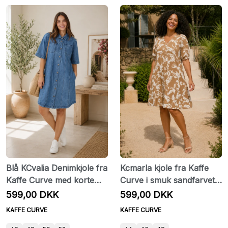
Blå KCvalia Denimkjole fra
Kcmarla kjole fra Kaffe
Kaffe Curve med korte
Curve i smuk sandfarvet
ærmer
nuance med cremefarvet
599,00 DKK
599,00 DKK
bladprint
KAFFE CURVE
KAFFE CURVE