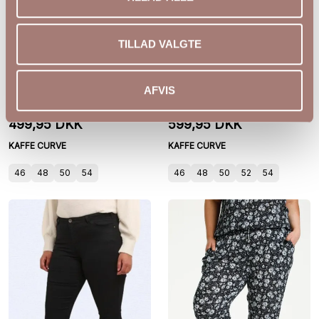
TILLAD VALGTE
KCbella Wide Pants fra
KCria Wide Pants
AFVIS
Kaffe Curve
10581794
499,95 DKK
599,95 DKK
KAFFE CURVE
KAFFE CURVE
46
48
50
54
46
48
50
52
54