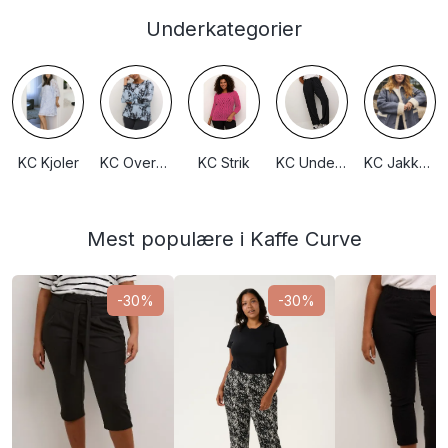
Underkategorier
KC Kjoler
KC Overdele
KC Strik
KC Underdele
KC Jakker/huer
Mest populære i Kaffe Curve
-30%
-30%