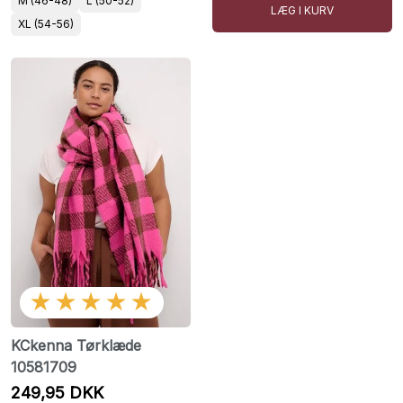
M (46-48)
L (50-52)
LÆG I KURV
XL (54-56)
★★★★★
KCkenna Tørklæde
10581709
249,95 DKK