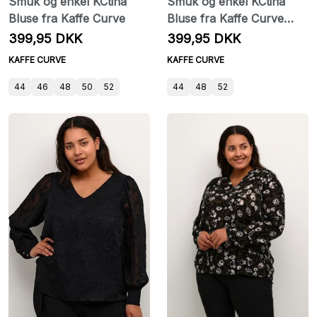
Smuk og enkel KCtina
Smuk og enkel KCtina
Bluse fra Kaffe Curve
Bluse fra Kaffe Curve
hvid
399,95 DKK
399,95 DKK
KAFFE CURVE
KAFFE CURVE
44
46
48
50
52
44
48
52