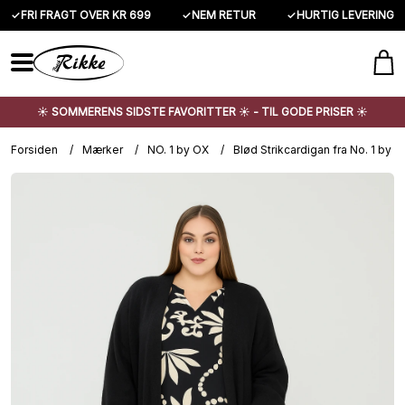
✓
FRI FRAGT OVER KR 699
✓
NEM RETUR
✓
HURTIG LEVERING
☀️ SOMMERENS SIDSTE FAVORITTER ☀️ - TIL GODE PRISER ☀️
Forsiden
/
Mærker
/
NO. 1 by OX
/
Blød Strikcardigan fra No. 1 by O