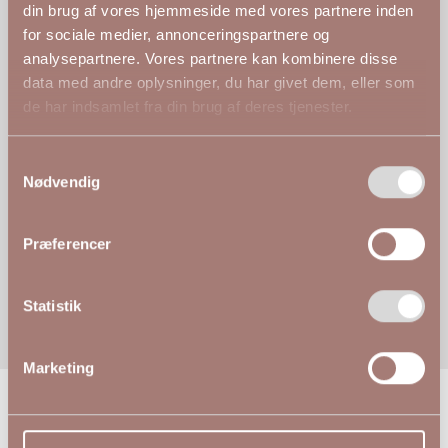
Stina
din brug af vores hjemmeside med vores partnere inden
Stina har givet produktet 5 stjerner
for sociale medier, annonceringspartnere og
analysepartnere. Vores partnere kan kombinere disse
data med andre oplysninger, du har givet dem, eller som
de har indsamlet fra din brug af deres tjenester.
D. 13. aug. 2025
✓
Verificeret
Samtykkevalg
Nødvendig
★★★★★
Jane siger...
Præferencer
Lækker lækker sag👍
Statistik
Marketing
Andre kiggede på