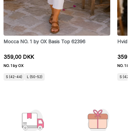
Mocca NO. 1 by OX Basis Top 62396
Hvid 
359,00 DKK
359,
NO. 1 by OX
NO. 1 b
S (42-44)
L (50-52)
S (42-