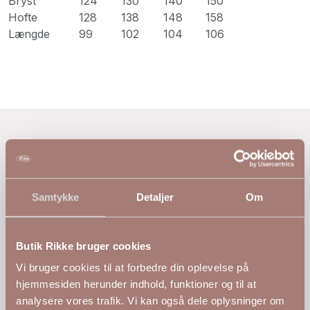
Bryst
124
130
140
150
Hofte
128
138
148
158
Længde
99
102
104
106
Anmeldelser af
Blød Strikcardigan fra No. 1 by Ox
Samtykke
Detaljer
Om
D. 14. jan. 2026
✓
Verificeret
Butik Rikke bruger cookies
Vi bruger cookies til at forbedre din oplevelse på
★★★★★
hjemmesiden herunder indhold, funktioner og til at
analysere vores trafik. Vi kan også dele oplysninger om