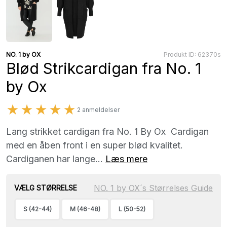
NO. 1 by OX
Produkt ID: 62370s
Blød Strikcardigan fra No. 1
by Ox
★★★★★
2 anmeldelser
Lang strikket cardigan fra No. 1 By Ox Cardigan
med en åben front i en super blød kvalitet.
Cardiganen har lange...
Læs mere
NO. 1 by OX´s Størrelses Guide
VÆLG STØRRELSE
S (42-44)
M (46-48)
L (50-52)