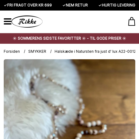
✓
FRI FRAGT OVER KR 699
✓
NEM RETUR
✓
HURTIG LEVERING
☀️ SOMMERENS SIDSTE FAVORITTER ☀️ - TIL GODE PRISER ☀️
Forsiden
/
SMYKKER
/
Halskæde i Natursten fra just d' lux A22-0012