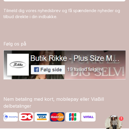
Tilmeld dig vores nyhedsbrev og få spændende nyheder og
tilbud direkte i din indbakke.
Følg os på
Nem betaling med kort, mobilepay eller ViaBill
delbetalinger
1