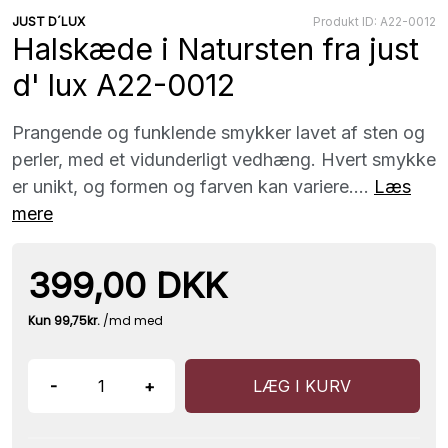
JUST D´LUX
Produkt ID: A22-0012
Halskæde i Natursten fra just
d' lux A22-0012
Prangende og funklende smykker lavet af sten og
perler, med et vidunderligt vedhæng. Hvert smykke
er unikt, og formen og farven kan variere....
Læs
mere
399,00 DKK
-
+
LÆG I KURV