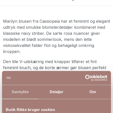
Marilyn blusen fra Cassiopeia har et feminint og elegant
udtryk med smukke blomsterdetaljer kombineret med
klassiske navy striber. De sarte rosa nuancer giver
modellen et blødt sommerlook, mens den lette
viskosekvalitet falder flot og behageligt omkring
kroppen.
Den lille V-udskæring med knapper tilfører et fint
feminint touch, og de korte ærmer gør blusen perfekt
til varme dage. En skøn bluse til både jeans,
capribukser eller lyse sommerstyles.
Pasform: Løs og behagelig pasform
Samtykke
Detaljer
Om
Ærmer: Korte ærmer
Detaljer: Blomsterprint, navy striber og V-udskæring
med knapper
Butik Rikke bruger cookies