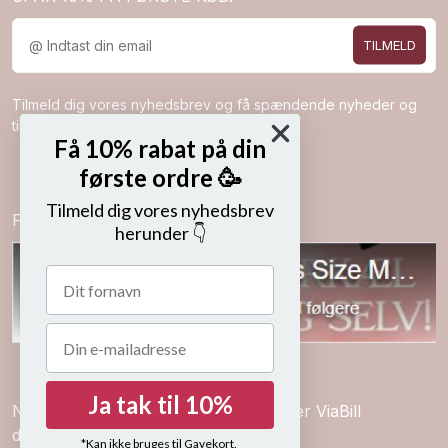
TILMELD
Tilmeld dig vores nyhedsbrev og få spændende nyheder og
tilbud direkte i din indbakke.
Få 10% rabat på din
første ordre 🥳
Tilmeld dig vores nyhedsbrev
Følg os på
herunder 👇
Ja tak til 10%
Nem betaling med kort, mobilepay eller ViaBill
delbetalinger
*Kan ikke bruges til Gavekort.