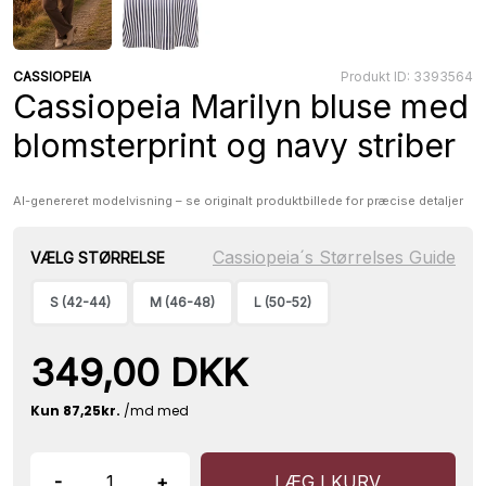
CASSIOPEIA
Produkt ID: 3393564
Cassiopeia Marilyn bluse med
blomsterprint og navy striber
AI-genereret modelvisning – se originalt produktbillede for præcise detaljer
Cassiopeia´s Størrelses Guide
VÆLG STØRRELSE
S (42-44)
M (46-48)
L (50-52)
349,00 DKK
-
+
LÆG I KURV