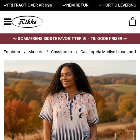
✓
FRI FRAGT OVER KR 699
✓
NEM RETUR
✓
HURTIG LEVERING
☀️ SOMMERENS SIDSTE FAVORITTER ☀️ - TIL GODE PRISER ☀️
Forsiden
/
Mærker
/
Cassiopeia
/
Cassiopeia Marilyn bluse med bl