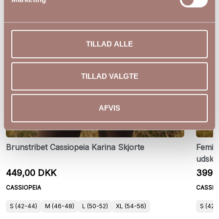
TILLAD ALLE
TILLAD VALGTE
AFVIS
Brunstribet Cassiopeia Karina Skjorte
Femin
udskæ
449,00 DKK
399,
CASSIOPEIA
CASSIO
S (42-44)
M (46-48)
L (50-52)
XL (54-56)
S (42-