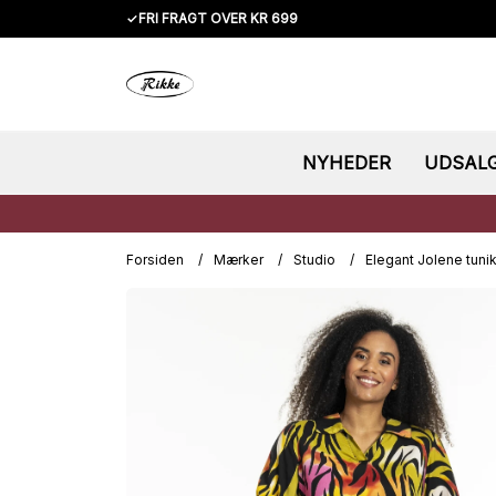
✓
FRI FRAGT OVER KR 699
NYHEDER
UDSAL
Forsiden
/
Mærker
/
Studio
/
Elegant Jolene tuni