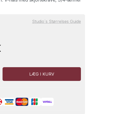
Studio´s Størrelses Guide
K
LÆG I KURV