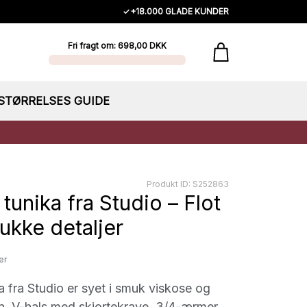
✓
+18.000 GLADE KUNDER
Fri fragt om: 698,00 DKK
STØRRELSES GUIDE
Produkt ID: S252863
tunika fra Studio – Flot
kke detaljer
er
a fra Studio er syet i smuk viskose og
on. V-hals med skjortekrave, 3/4-ærmer