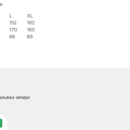
se
L
XL
152
162
170
180
88
89
 smukke detaljer