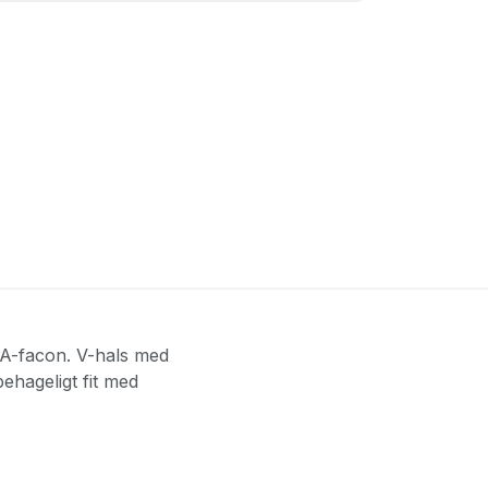
e A-facon. V-hals med
ehageligt fit med