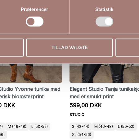
Præferencer
Statistik
TILLAD VALGTE
tudio Yvonne tunika med
Elegant Studio Tanja tunikakj
risk blomsterprint
med et smukt print
0 DKK
599,00 DKK
STUDIO
4)
M (46-48)
L (50-52)
S (42-44)
M (46-48)
L (50-52)
56)
XL (54-56)