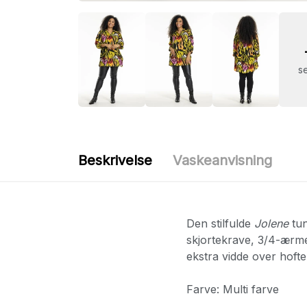
se
Beskrivelse
Vaskeanvisning
Den stilfulde
Jolene
tun
skjortekrave, 3/4-ærme
ekstra vidde over hofte
Farve: Multi farve