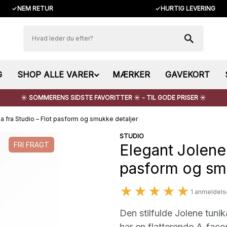
✓
NEM RETUR
✓
HURTIG LEVERING
G
SHOP ALLE VARER
MÆRKER
GAVEKORT
☀️ SOMMERENS SIDSTE FAVORITTER ☀️ - TIL GODE PRISER ☀️
ka fra Studio – Flot pasform og smukke detaljer
STUDIO
FRI FRAGT
Elegant Jolene 
pasform og smu
★★★★★
1 anmeldels
Den stilfulde Jolene tunik
har en flatterende A-fac