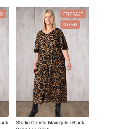
ED
FRI FRAGT
NYHED
lack
Studio Christa Maxikjole i Black