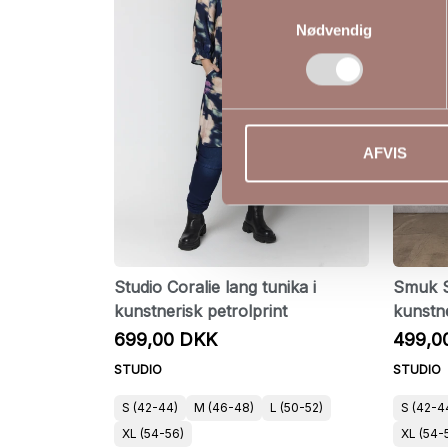
Samtykkevalg
Nødvendig
AFVIS
Studio Coralie lang tunika i
Smuk S
kunstnerisk petrolprint
kunstne
699,00 DKK
499,0
STUDIO
STUDIO
S (42-44)
M (46-48)
L (50-52)
S (42-4
XL (54-56)
XL (54-