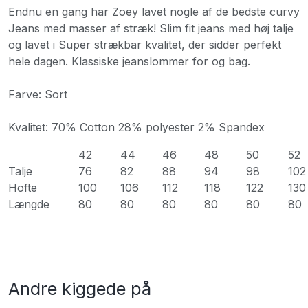
Endnu en gang har Zoey lavet nogle af de bedste curvy
Jeans med masser af stræk! Slim fit jeans med høj talje
og lavet i Super strækbar kvalitet, der sidder perfekt
hele dagen. Klassiske jeanslommer for og bag.
Farve: Sort
Kvalitet: 70% Cotton 28% polyester 2% Spandex
42
44
46
48
50
52
Talje
76
82
88
94
98
102
Hofte
100
106
112
118
122
130
Længde
80
80
80
80
80
80
Andre kiggede på