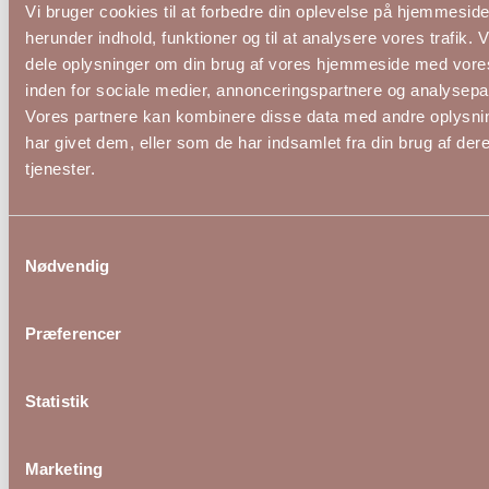
Vi bruger cookies til at forbedre din oplevelse på hjemmesid
herunder indhold, funktioner og til at analysere vores trafik. 
dele oplysninger om din brug af vores hjemmeside med vore
inden for sociale medier, annonceringspartnere og analysepa
Vores partnere kan kombinere disse data med andre oplysni
Zoey Rosie tunika i creme med tone-i-tone
Zoey 
har givet dem, eller som de har indsamlet fra din brug af der
mønster.
tjenester.
799,00 DKK
599,
ZOEY
ZOEY
Samtykkevalg
Nødvendig
S (42-44)
M (46-48)
XL (54-56)
S (42-
Præferencer
Statistik
Marketing