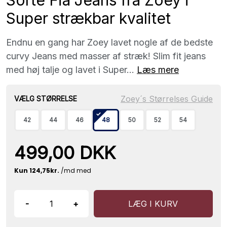
Super strækbar kvalitet
Endnu en gang har Zoey lavet nogle af de bedste
curvy Jeans med masser af stræk! Slim fit jeans
med høj talje og lavet i Super...
Læs mere
Zoey´s Størrelses Guide
VÆLG STØRRELSE
42
44
46
48
50
52
54
499,00 DKK
-
+
LÆG I KURV