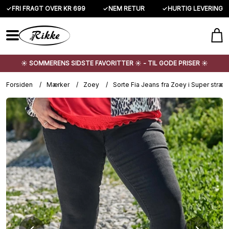
✓
FRI FRAGT OVER KR 699
✓
NEM RETUR
✓
HURTIG LEVERING
☀️ SOMMERENS SIDSTE FAVORITTER ☀️ - TIL GODE PRISER ☀️
Forsiden
/
Mærker
/
Zoey
/
Sorte Fia Jeans fra Zoey i Super strækb