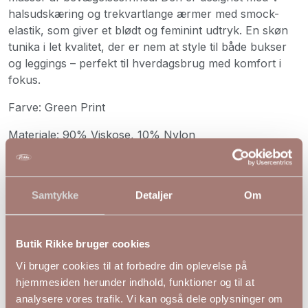
halsudskæring og trekvartlange ærmer med smock-
elastik, som giver et blødt og feminint udtryk. En skøn
tunika i let kvalitet, der er nem at style til både bukser
og leggings – perfekt til hverdagsbrug med komfort i
fokus.
Farve: Green Print
Materiale: 90% Viskose, 10% Nylon
S
M
L
XL
Bryst
128
138
148
158
Hofte
145
155
165
175
Samtykke
Detaljer
Om
Længde
87
88
89
90
Butik Rikke bruger cookies
Vi bruger cookies til at forbedre din oplevelse på
hjemmesiden herunder indhold, funktioner og til at
Andre kiggede på
analysere vores trafik. Vi kan også dele oplysninger om