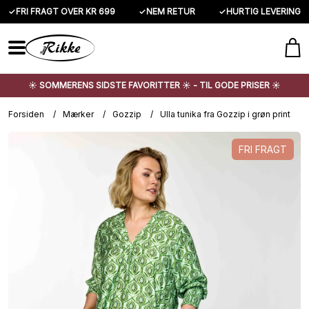
✓
FRI FRAGT OVER KR 699
✓
NEM RETUR
✓
HURTIG LEVERING
☀️ SOMMERENS SIDSTE FAVORITTER ☀️ - TIL GODE PRISER ☀️
Forsiden
/
Mærker
/
Gozzip
/
Ulla tunika fra Gozzip i grøn print
FRI FRAGT