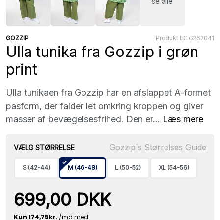
se alle
GOZZIP
Produkt ID: G262041
Ulla tunika fra Gozzip i grøn
print
Ulla tunikaen fra Gozzip har en afslappet A-formet
pasform, der falder let omkring kroppen og giver
masser af bevægelsesfrihed. Den er...
Læs mere
Gozzip´s Størrelses Guide
VÆLG STØRRELSE
S (42-44)
M (46-48)
L (50-52)
XL (54-56)
699,00 DKK