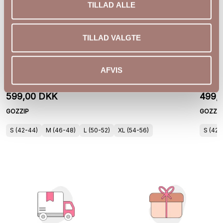
TILLAD ALLE
TILLAD VALGTE
Gozzip Alva bluse i sand med sort-orange print
Gozzip
AFVIS
599,00 DKK
499,
GOZZIP
GOZZIP
S (42-44)
M (46-48)
L (50-52)
XL (54-56)
S (42-