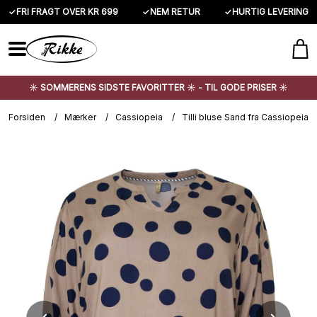
✓
FRI FRAGT OVER KR 699
✓
NEM RETUR
✓
HURTIG LEVERING
☀️ SOMMERENS SIDSTE FAVORITTER ☀️ - TIL GODE PRISER ☀️
Forsiden
/
Mærker
/
Cassiopeia
/
Tilli bluse Sand fra Cassiopeia 