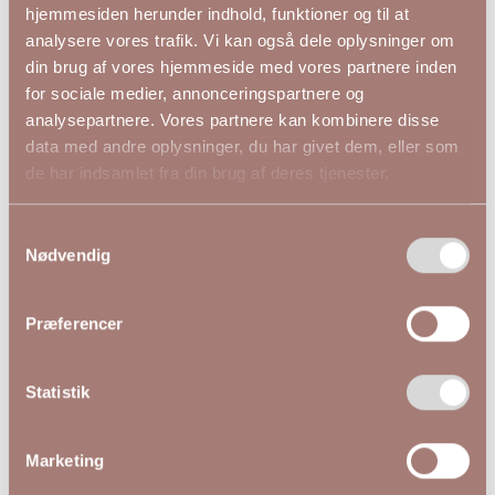
hjemmesiden herunder indhold, funktioner og til at
analysere vores trafik. Vi kan også dele oplysninger om
din brug af vores hjemmeside med vores partnere inden
Andre kiggede på
for sociale medier, annonceringspartnere og
analysepartnere. Vores partnere kan kombinere disse
data med andre oplysninger, du har givet dem, eller som
de har indsamlet fra din brug af deres tjenester.
Samtykkevalg
Nødvendig
Præferencer
Statistik
Marketing