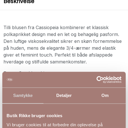
Beskrivelse
Tilli blusen fra Cassiopeia kombinerer et klassisk
polkaprikket design med en let og behagelig pasform.
Den luftige viskosekvalitet sikrer en skøn fornemmelse
på huden, mens de elegante 3/4-ærmer med elastik
giver et feminint touch. Perfekt til både afslappede
hverdage og stilfulde sammenkomster.
Farve: Sand kombi
Materiale: 100% Viskose (Fast uden stræk)
Samtykke
Detaljer
Om
S
M
L
XL
Bryst
120
130
140
150
Hofte
130
140
150
160
Butik Rikke bruger cookies
Længde
72
73
73
73
Vi bruger cookies til at forbedre din oplevelse på