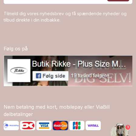
Tilmeld dig vores nyhedsbrev og få spændende nyheder og
tilbud direkte i din indbakke.
Få 10% rabat på din
første ordre 🥳
Tilmeld dig vores nyhedsbrev
Følg os på
herunder 👇
Ja tak til 10%
Nem betaling med kort, mobilepay eller ViaBill
delbetalinger
*Kan ikke bruges til Gavekort.
Ved deltagelse registrerer du dig for vores
nyhedsbrev, som du altid kan afmelde
1
igen, og du accepterer vores
privatlivspolitik.