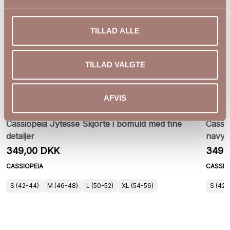
TILLAD ALLE
TILLAD VALGTE
AFVIS
Cassiopeia Jytesse Skjorte i bomuld med fine
Cassi
detaljer
navy s
349,00 DKK
349,
CASSIOPEIA
CASSIO
S (42-44)
M (46-48)
L (50-52)
XL (54-56)
S (42-