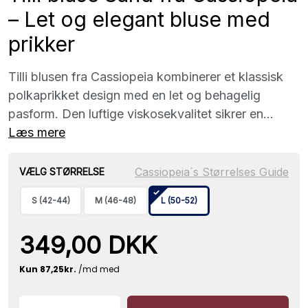
– Let og elegant bluse med
prikker
Tilli blusen fra Cassiopeia kombinerer et klassisk
polkaprikket design med en let og behagelig
pasform. Den luftige viskosekvalitet sikrer en...
Læs mere
Cassiopeia´s Størrelses Guide
VÆLG STØRRELSE
S (42-44)
M (46-48)
L (50-52)
349,00 DKK