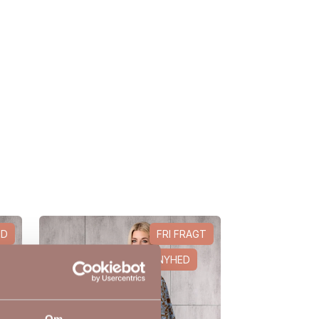
ED
FRI FRAGT
NYHED
Om