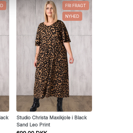
ED
FRI FRAGT
NYHED
lack
Studio Christa Maxikjole i Black
Sand Leo Print