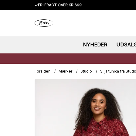
✓
FRI FRAGT OVER KR 699
NYHEDER
UDSAL
Forsiden
/
Mærker
/
Studio
/
Silja tunika fra Stud