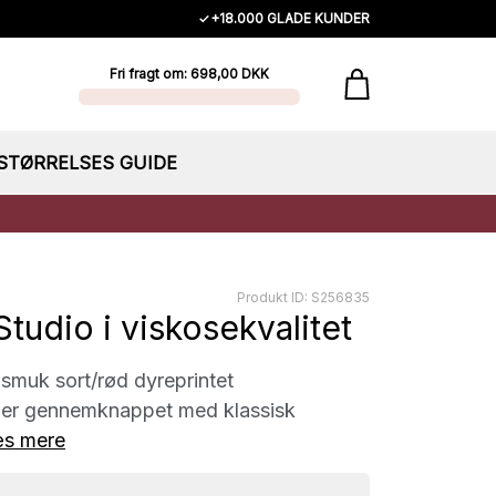
✓
+18.000 GLADE KUNDER
Fri fragt om: 698,00 DKK
STØRRELSES GUIDE
Produkt ID: S256835
 Studio i viskosekvalitet
n smuk sort/rød dyreprintet
n er gennemknappet med klassisk
s mere