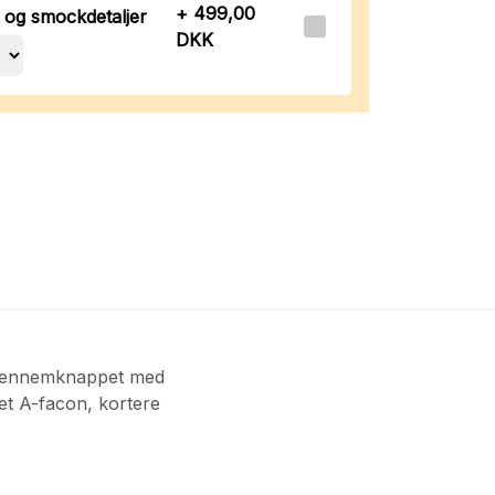
+ 499,00
 og smockdetaljer
DKK
er gennemknappet med
let A-facon, kortere