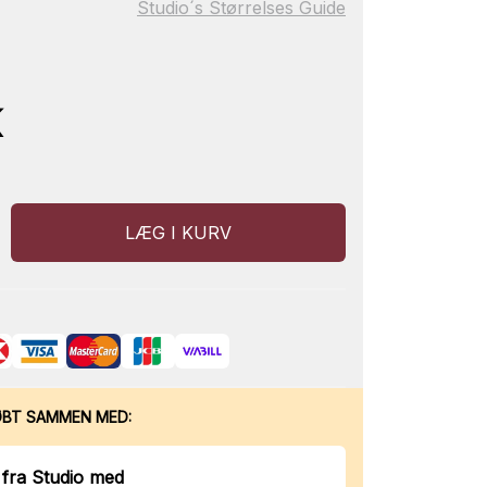
Studio´s Størrelses Guide
K
LÆG I KURV
ØBT SAMMEN MED:
 fra Studio med