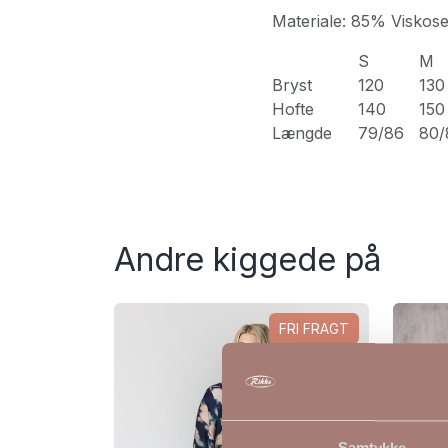
Materiale: 85% Viskos
S
M
Bryst
120
130
Hofte
140
150
Længde
79/86
80/
Andre kiggede på
FRI FRAGT
NYHED
Samtykke