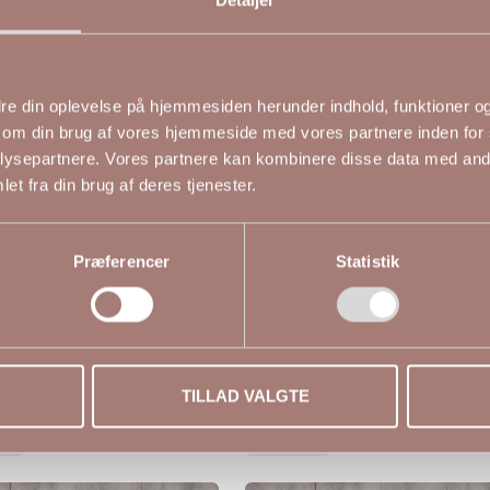
edre din oplevelse på hjemmesiden herunder indhold, funktioner og 
 om din brug af vores hjemmeside med vores partnere inden for 
ysepartnere. Vores partnere kan kombinere disse data med andr
et fra din brug af deres tjenester.
Præferencer
Statistik
tudio Yvonne tunika med
Elegant Studio Tanja tunikakj
risk blomsterprint
med et smukt print
0 DKK
599,00 DKK
STUDIO
TILLAD VALGTE
4)
M (46-48)
L (50-52)
S (42-44)
M (46-48)
L (50-52)
56)
XL (54-56)