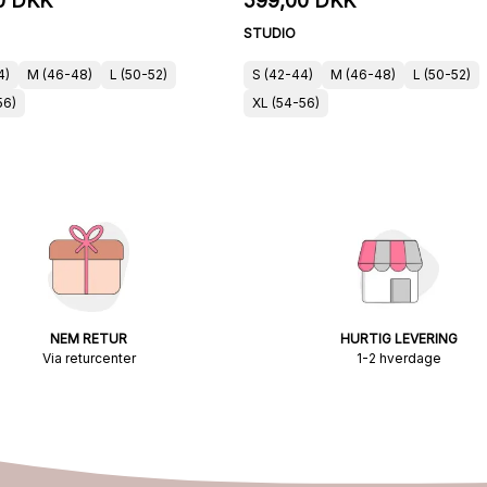
0 DKK
599,00 DKK
STUDIO
4)
M (46-48)
L (50-52)
S (42-44)
M (46-48)
L (50-52)
56)
XL (54-56)
NEM RETUR
HURTIG LEVERING
Via returcenter
1-2 hverdage