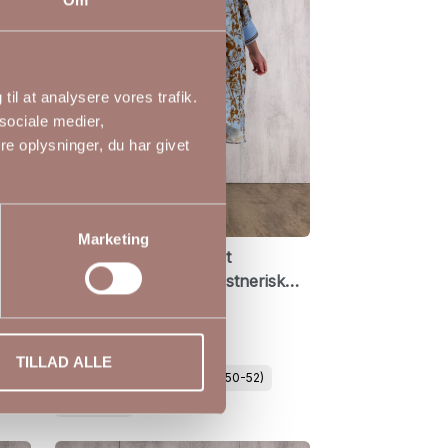
til at analysere vores trafik.
sociale medier,
e oplysninger, du har givet
Marketing
ole
Studio Solenne elegant
tunikakjole med et kunstnerisk
print
699,00 DKK
STUDIO
TILLAD ALLE
S (42-44)
M (46-48)
L (50-52)
XL (54-56)