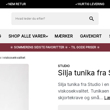
✓
NEM RETUR
✓
HURTIG LEVERING
G
SHOP ALLE VARER
MÆRKER
GAVEKORT
☀️ SOMMERENS SIDSTE FAVORITTER ☀️ - TIL GODE PRISER ☀️
io i viskosekvalitet
STUDIO
Silja tunika fra
Silja tunika fra Studio i e
viskosekvalitet. Tunikae
skjortekrave og små...
Læ