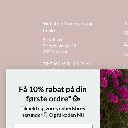
Webshop (Ingen fysisk
K
butik)
R
Butik Rikke
S
Smedevænget 10
4690 Haslev
H
Tlf:
7060 4943 (10-15 på
F
hverdage)
Mail:
info@butikrikke.dk
P
(
Få 10% rabat på din
CVR 43847147
C
Brammers Webshop ApS
første ordre* 🥳
P
Tilmeld dig vores nyhedsbrev
F
herunder 👇 Og få koden NU
O