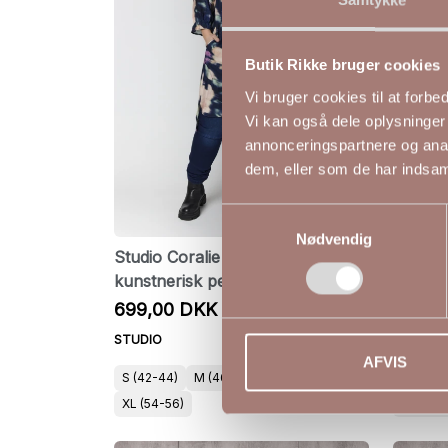
Butik Rikke bruger cookies
Vi bruger cookies til at forb
Vi kan også dele oplysninger
annonceringspartnere og anal
dem, eller som de har indsaml
Samtykkevalg
Nødvendig
Studio Coralie lang tunika i
Smuk S
kunstnerisk petrolprint
kunstne
699,00 DKK
499,0
STUDIO
STUDIO
AFVIS
S (42-44)
M (46-48)
L (50-52)
S (42-4
XL (54-56)
XL (54-