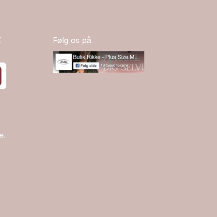
E
Følg os på
e.