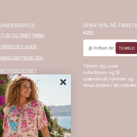
UNDESERVICE
SPAR 10% PÅ FØRST
KØB.
ETUR OG OMBYTNING
TØRRELSES GUIDE
TILMELD
ANDELSBETINGELSER
Tilmeld dig vores
ORTRYDELSESRET
nyhedsbrev og få
spændende nyheder og
RODUKTSIKKERHED
tilbud direkte i din indbakk
GPSR)
OOKIE OG
RIVATLIVSPOLITIK
ORTRYD KØB
M BUTIK RIKKE