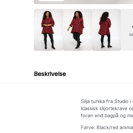
se
Beskrivelse
Silja tunika fra Studi
klassisk skjortekrave o
foran end bagpå og med 
Farve: Black/red animal