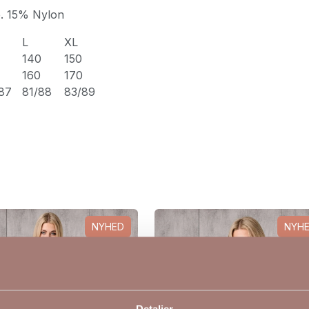
e. 15% Nylon
L
XL
140
150
160
170
87
81/88
83/89
NYHED
NYH
Detaljer