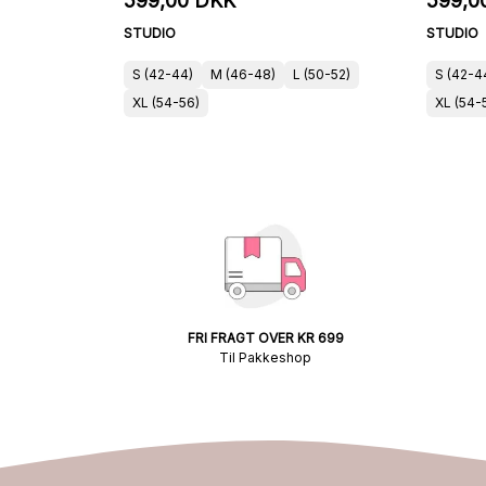
599,00 DKK
599,0
STUDIO
STUDIO
S (42-44)
M (46-48)
L (50-52)
S (42-4
XL (54-56)
XL (54-
FRI FRAGT OVER KR 699
Til Pakkeshop