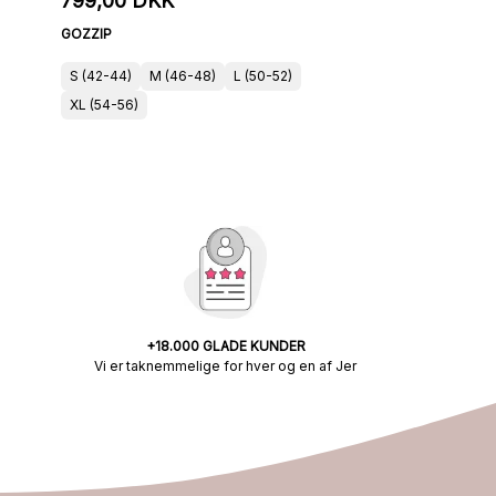
799,00 DKK
GOZZIP
S (42-44)
M (46-48)
L (50-52)
XL (54-56)
+18.000 GLADE KUNDER
Vi er taknemmelige for hver og en af Jer