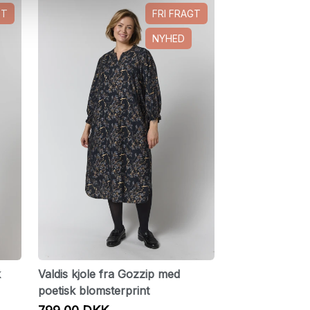
GT
FRI FRAGT
NYHED
k
Valdis kjole fra Gozzip med
poetisk blomsterprint