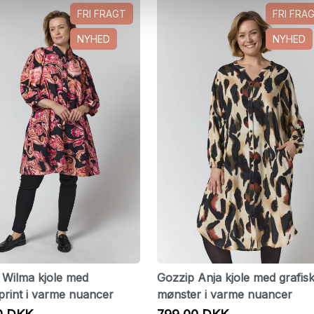
FRI FRAGT
FRI FRA
NYHED
NYHED
 Wilma kjole med
Gozzip Anja kjole med grafis
print i varme nuancer
mønster i varme nuancer