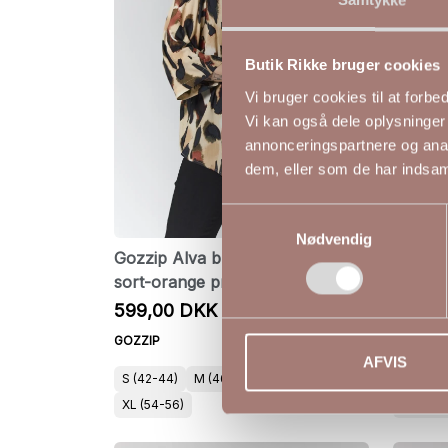
Butik Rikke bruger cookies
Vi bruger cookies til at forb
Vi kan også dele oplysninger
annonceringspartnere og anal
dem, eller som de har indsaml
Samtykkevalg
Nødvendig
Gozzip Alva bluse i sand med
Gozzip
sort-orange print
multifa
599,00 DKK
499,0
GOZZIP
GOZZIP
AFVIS
S (42-44)
M (46-48)
L (50-52)
S (42-4
XL (54-56)
XL (54-