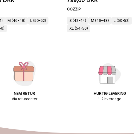
0 DKK
799,00 DKK
GOZZIP
4)
M (46-48)
L (50-52)
S (42-44)
M (46-48)
L (50-52)
56)
XL (54-56)
NEM RETUR
HURTIG LEVERING
Via returcenter
1-2 hverdage