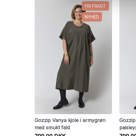
FRI FRAGT
NYHED
Gozzip Vanya kjole i armygrøn
Gozzip
med smukt fald
paisley