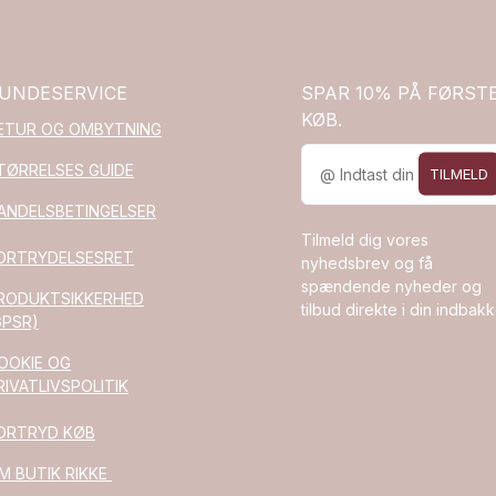
UNDESERVICE
SPAR 10% PÅ FØRST
KØB.
ETUR OG OMBYTNING
TØRRELSES GUIDE
TILMELD
ANDELSBETINGELSER
Tilmeld dig vores
ORTRYDELSESRET
nyhedsbrev og få
spændende nyheder og
RODUKTSIKKERHED
tilbud direkte i din indbakk
GPSR)
OOKIE OG
RIVATLIVSPOLITIK
ORTRYD KØB
M BUTIK RIKKE