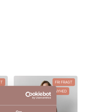
GT
FRI FRAGT
NYHED
Om