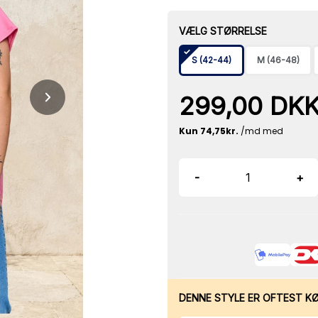
VÆLG STØRRELSE
S (42-44)
M (46-48)
299,00 DK
-
+
DENNE STYLE ER OFTEST K