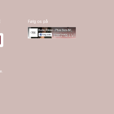
E
Følg os på
e.