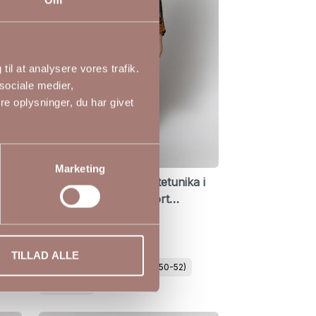
til at analysere vores trafik.
sociale medier,
e oplysninger, du har givet
Marketing
ed
Gozzip Johanne skjortetunika i
efterårsorange med sort
bladprint
799,00 DKK
GOZZIP
TILLAD ALLE
S (42-44)
M (46-48)
L (50-52)
XL (54-56)