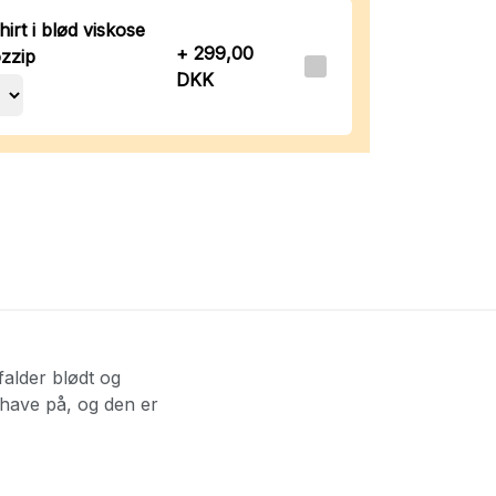
hirt i blød viskose
+ 299,00
ozzip
DKK
falder blødt og
 have på, og den er