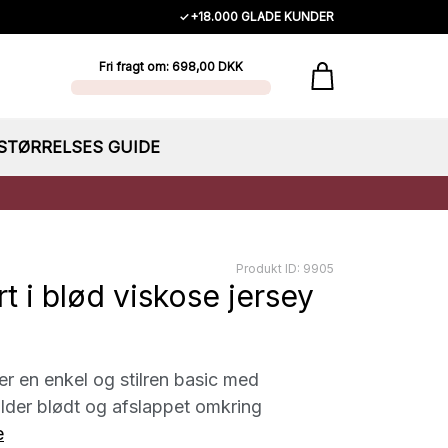
✓
+18.000 GLADE KUNDER
Fri fragt om: 698,00 DKK
STØRRELSES GUIDE
Produkt ID: 9905
rt i blød viskose jersey
 er en enkel og stilren basic med
lder blødt og afslappet omkring
e