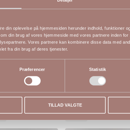
edre din oplevelse på hjemmesiden herunder indhold, funktioner og 
 om din brug af vores hjemmeside med vores partnere inden for 
ysepartnere. Vores partnere kan kombinere disse data med andr
et fra din brug af deres tjenester.
Præferencer
Statistik
 Iben bluse med
Gozzip Jeana tunika i sort m
rvet paisleyprint
sandfarvet broderi
0 DKK
799,00 DKK
GOZZIP
TILLAD VALGTE
4)
M (46-48)
L (50-52)
S (42-44)
M (46-48)
L (50-52)
56)
XL (54-56)