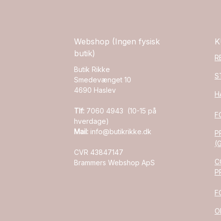
Webshop (Ingen fysisk
K
butik)
R
Butik Rikke
S
Smedevænget 10
4690 Haslev
H
Tlf:
7060 4943 (10-15 på
F
hverdage)
Mail:
info@butikrikke.dk
P
(
CVR 43847147
C
Brammers Webshop ApS
P
F
O