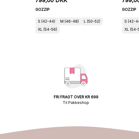
799,00 DKK
799,0
GOZZIP
GOZZIP
S (42-44)
M (46-48)
L (50-52)
S (42-4
XL (54-56)
XL (54-
FRI FRAGT OVER KR 699
Til Pakkeshop