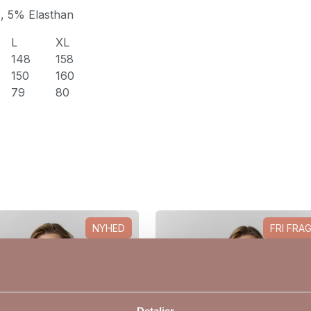
e, 5% Elasthan
L
XL
148
158
150
160
79
80
NYHED
FRI FRA
NYHED
Detaljer