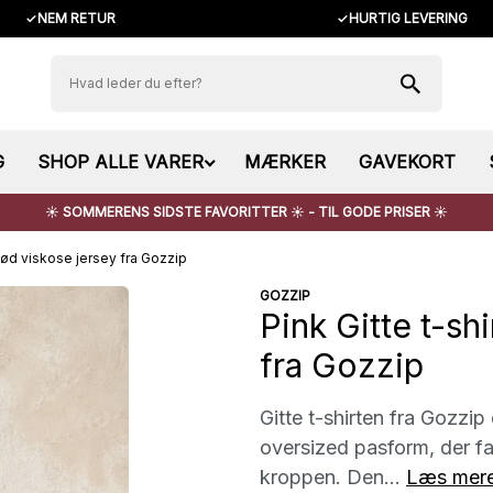
✓
NEM RETUR
✓
HURTIG LEVERING
G
SHOP ALLE VARER
MÆRKER
GAVEKORT
☀️ SOMMERENS SIDSTE FAVORITTER ☀️ - TIL GODE PRISER ☀️
 blød viskose jersey fra Gozzip
GOZZIP
Pink Gitte t-shi
fra Gozzip
Gitte t-shirten fra Gozzip
oversized pasform, der fa
kroppen. Den...
Læs mer