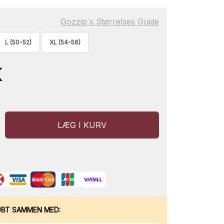
Gozzip´s Størrelses Guide
L (50-52)
XL (54-56)
K
LÆG I KURV
ØBT SAMMEN MED: