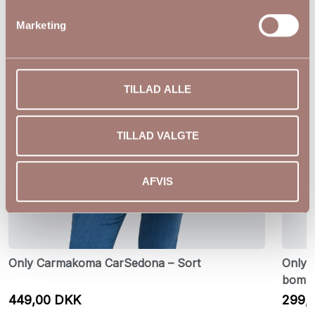
Marketing
TILLAD ALLE
TILLAD VALGTE
AFVIS
Only Carmakoma CarSedona – Sort
Only 
bomul
449,00 DKK
299,