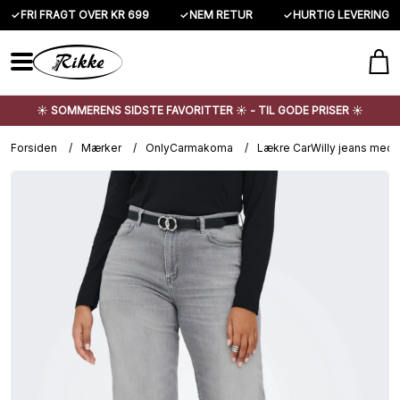
✓
FRI FRAGT OVER KR 699
✓
NEM RETUR
✓
HURTIG LEVERING
☀️ SOMMERENS SIDSTE FAVORITTER ☀️ - TIL GODE PRISER ☀️
Forsiden
/
Mærker
/
OnlyCarmakoma
/
Lækre CarWilly jeans med 