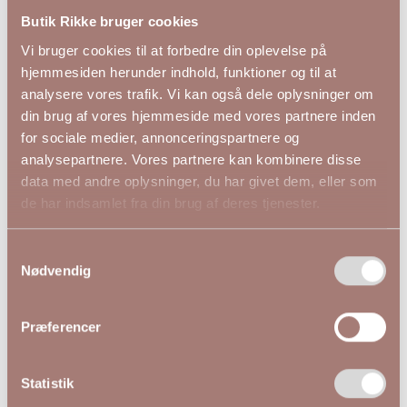
Butik Rikke bruger cookies
Materiale:
65% bomuld, 17% polyester, 16% genanvendt
Vi bruger cookies til at forbedre din oplevelse på
polyester, 2% elastan
hjemmesiden herunder indhold, funktioner og til at
analysere vores trafik. Vi kan også dele oplysninger om
din brug af vores hjemmeside med vores partnere inden
for sociale medier, annonceringspartnere og
analysepartnere. Vores partnere kan kombinere disse
data med andre oplysninger, du har givet dem, eller som
Andre kiggede på
de har indsamlet fra din brug af deres tjenester.
Samtykkevalg
NYHED
Nødvendig
Præferencer
Statistik