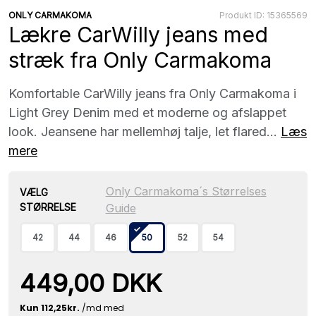
ONLY CARMAKOMA
Produkt ID: 15365569
Lækre CarWilly jeans med
stræk fra Only Carmakoma
Komfortable CarWilly jeans fra Only Carmakoma i
Light Grey Denim med et moderne og afslappet
look. Jeansene har mellemhøj talje, let flared...
Læs
mere
Only Carmakoma´s Størrelses
VÆLG
STØRRELSE
Guide
42
44
46
50
52
54
449,00 DKK