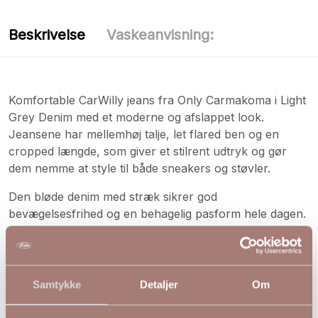
Beskrivelse
Vaskeanvisning:
Komfortable CarWilly jeans fra Only Carmakoma i Light
Grey Denim med et moderne og afslappet look.
Jeansene har mellemhøj talje, let flared ben og en
cropped længde, som giver et stilrent udtryk og gør
dem nemme at style til både sneakers og støvler.
Den bløde denim med stræk sikrer god
bevægelsesfrihed og en behagelig pasform hele dagen.
Klassiske detaljer som for- og baglommer,
bæltestropper samt lukning med lynlås og knap gør
dem både praktiske og stilfulde til hverdagsbrug.
Samtykke
Detaljer
Om
Farve:
Light Grey Denim
Fit:
Flared / Cropped