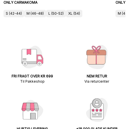
ONLY CARMAKOMA
ONLY 
S (42-44)
M (46-48)
L (50-52)
XL (54)
M (46
FRI FRAGT OVER KR 699
NEM RETUR
Til Pakkeshop
Via returcenter
HURTIG LEVERING
+18.000 GLADE KUNDER