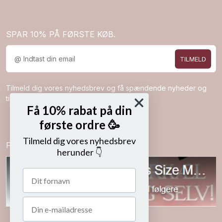
SPAR 10% PÅ FØRSTE KØB.
TILMELD
Tilmeld dig vores nyhedsbrev og få spændende nyheder og
tilbud direkte i din indbakke.
Få 10% rabat på din
første ordre 🥳
Tilmeld dig vores nyhedsbrev
Følg os på
herunder 👇