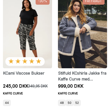
-30%
FRI FRAGT
★★★★★
KCami Viscose Bukser
Stilfuld KCshirla Jakke fra
Kaffe Curve med
knaplukning
245,00 DKK
999,00 DKK
349,95 DKK
KAFFE CURVE
KAFFE CURVE
44
48
50
52