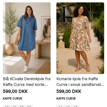
Blå KCvalia Denimkjole fra
Kcmarla kjole fra Kaffe
Kaffe Curve med korte
Curve i smuk sandfarvet
ærmer
nuance med cremefarvet
599,00 DKK
599,00 DKK
bladprint
KAFFE CURVE
KAFFE CURVE