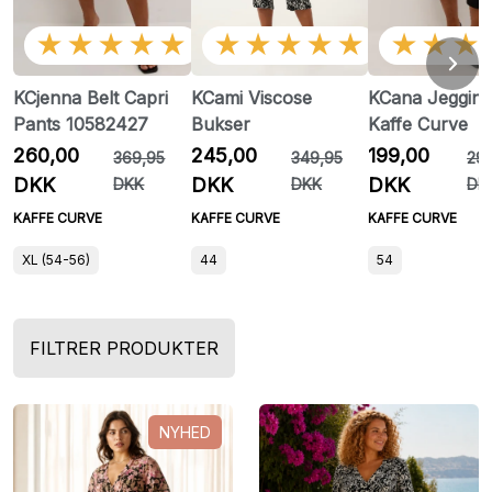
★★★★★
★★★★★
★★★
KCjenna Belt Capri
KCami Viscose
KCana Jegging
Pants 10582427
Bukser
Kaffe Curve
260,00
245,00
199,00
369,95
349,95
29
DKK
DKK
DKK
DKK
DKK
DK
KAFFE CURVE
KAFFE CURVE
KAFFE CURVE
XL (54-56)
44
54
FILTRER PRODUKTER
NYHED