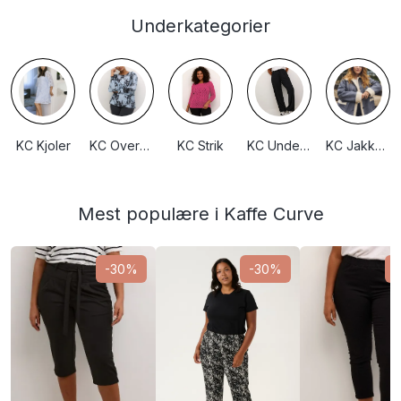
Underkategorier
KC Kjoler
KC Overdele
KC Strik
KC Underdele
KC Jakker/huer
Mest populære i Kaffe Curve
-30%
-30%