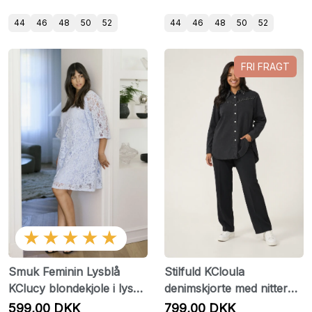
44
46
48
50
52
44
46
48
50
52
FRI FRAGT
★★★★★
Smuk Feminin Lysblå
Stilfuld KCloula
KClucy blondekjole i lys
denimskjorte med nitter
blå fra Kaffe Curve.
fra Kaffe Curve
599,00 DKK
799,00 DKK