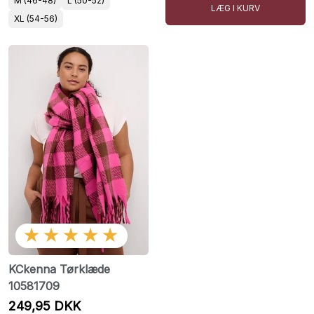
M (46-48)
L (50-52)
LÆG I KURV
XL (54-56)
★★★★★
KCkenna Tørklæde
10581709
249,95 DKK