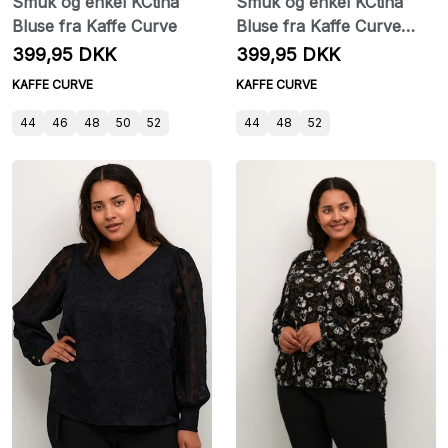
Smuk og enkel KCtina
Smuk og enkel KCtina
Bluse fra Kaffe Curve
Bluse fra Kaffe Curve
hvid
399,95 DKK
399,95 DKK
KAFFE CURVE
KAFFE CURVE
44
46
48
50
52
44
48
52