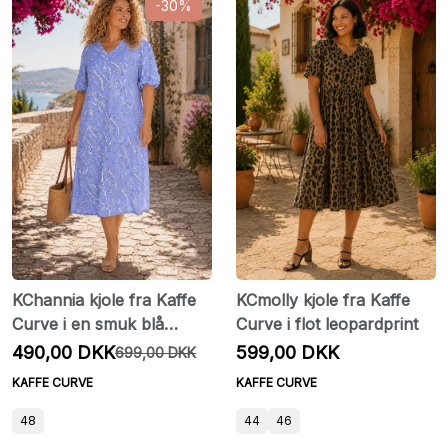
-30%
KChannia kjole fra Kaffe
KCmolly kjole fra Kaffe
Curve i en smuk blå
Curve i flot leopardprint
nuance
490,00 DKK
599,00 DKK
699,00 DKK
KAFFE CURVE
KAFFE CURVE
48
44
46