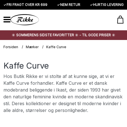
✓
FRI FRAGT OVER KR 699
✓
NEM RETUR
✓
HURTIG LEVERING
☀️ SOMMERENS SIDSTE FAVORITTER ☀️ - TIL GODE PRISER ☀️
Forsiden
/
Mærker
/
Kaffe Curve
Kaffe Curve
Hos Butik Rikke er vi stolte af at kunne sige, at vi er
Kaffe Curve forhandler. Kaffe Curve er et dansk
modebrand beliggende i Ikast, der siden 1993 har givet
den naturlige feminine kvinde en moderne skandinavisk
stil. Deres kollektioner er designet til moderne kvinder i
alle aldre, størrelser og personligheder.