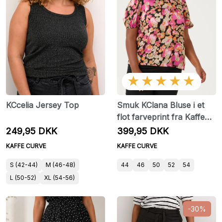
★★★★★
KCcelia Jersey Top
Smuk KClana Bluse i et
flot farveprint fra Kaffe
Curve
249,95 DKK
399,95 DKK
KAFFE CURVE
KAFFE CURVE
S (42-44)
M (46-48)
44
46
50
52
54
L (50-52)
XL (54-56)
-30%