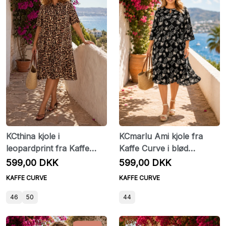
KCthina kjole i
KCmarlu Ami kjole fra
leopardprint fra Kaffe
Kaffe Curve i blød
Curve
viskosekvalitet
599,00 DKK
599,00 DKK
KAFFE CURVE
KAFFE CURVE
46
50
44