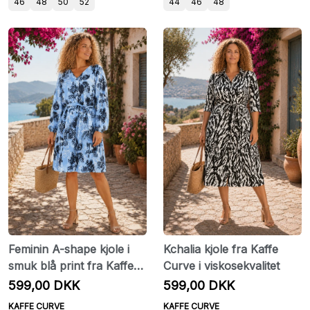
46
48
50
52
44
46
48
Feminin A-shape kjole i
Kchalia kjole fra Kaffe
smuk blå print fra Kaffe
Curve i viskosekvalitet
Curve
599,00 DKK
599,00 DKK
KAFFE CURVE
KAFFE CURVE