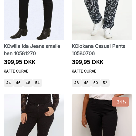
KCwilla Ida Jeans smalle
KClokana Casual Pants
ben 10581270
10580706
399,95 DKK
399,95 DKK
KAFFE CURVE
KAFFE CURVE
44
46
48
54
46
48
50
52
-34%