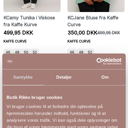
KCamy Tunika i Viskose
KCJane Bluse fra Kaffe
fra Kaffe Kurve
Curve
499,95 DKK
350,00 DKK
499,95 DKK
KAFFE CURVE
KAFFE CURVE
46
48
50
52
46
48
52
Samtykke
Detaljer
Om
Butik Rikke bruger cookies
Vi bruger cookies til at forbedre din oplevelse på
hjemmesiden herunder indhold, funktioner og til at
analysere vores trafik. Vi kan også dele oplysninger om
din brug af vores hjemmeside med vores partnere inden