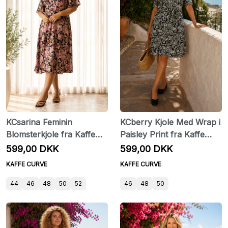
KCsarina Feminin
KCberry Kjole Med Wrap i
Blomsterkjole fra Kaffe
Paisley Print fra Kaffe
Curve
Curve
599,00 DKK
599,00 DKK
KAFFE CURVE
KAFFE CURVE
44
46
48
50
52
46
48
50