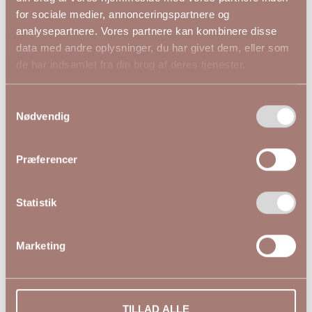
for sociale medier, annonceringspartnere og
★★★★★
analysepartnere. Vores partnere kan kombinere disse
data med andre oplysninger, du har givet dem, eller som
KCjuliet Bluse Sand
KCjuliet Bluse Forrest
de har indsamlet fra din brug af deres tjenester.
10581896
Night 10581896
499,95 DKK
499,95 DKK
Samtykkevalg
Nødvendig
KAFFE CURVE
KAFFE CURVE
44
46
48
50
52
54
44
46
48
54
Præferencer
Statistik
Marketing
TILLAD ALLE