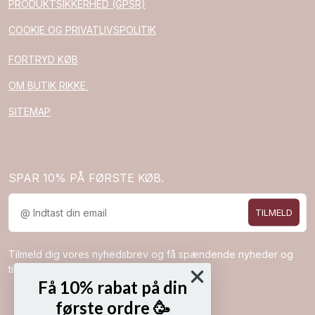
PRODUKTSIKKERHED (GPSR)
COOKIE OG PRIVATLIVSPOLITIK
FORTRYD KØB
OM BUTIK RIKKE
SITEMAP
SPAR 10% PÅ FØRSTE KØB.
TILMELD
Tilmeld dig vores nyhedsbrev og få spændende nyheder og
tilbud direkte i din indbakke.
Få 10% rabat på din
første ordre 🥳