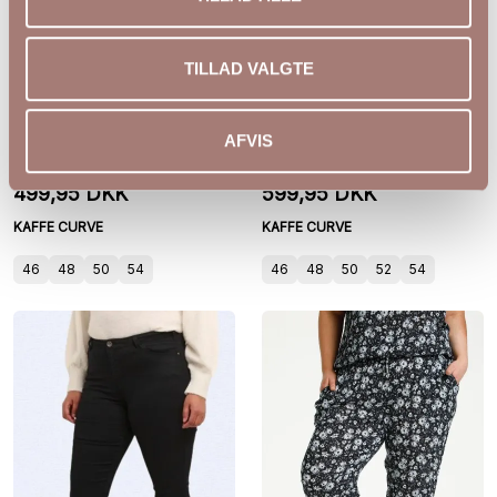
TILLAD VALGTE
KCbella Wide Pants fra
KCria Wide Pants
AFVIS
Kaffe Curve
10581794
499,95 DKK
599,95 DKK
KAFFE CURVE
KAFFE CURVE
46
48
50
54
46
48
50
52
54