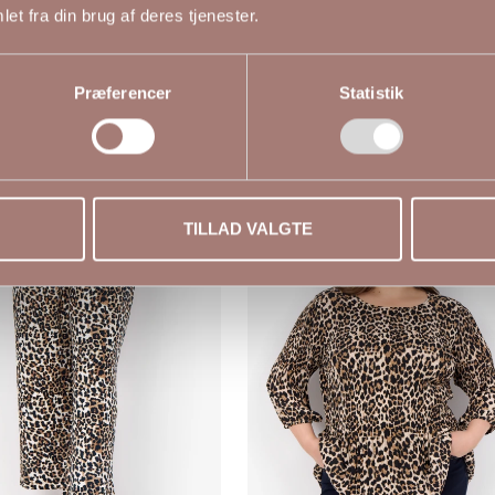
et fra din brug af deres tjenester.
Præferencer
Statistik
-50%
TILLAD VALGTE