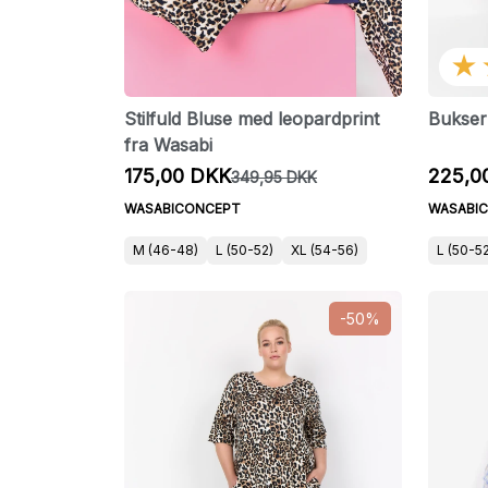
★
Stilfuld Bluse med leopardprint
Bukser 
fra Wasabi
175,00 DKK
225,0
349,95 DKK
WASABICONCEPT
WASABI
M (46-48)
L (50-52)
XL (54-56)
L (50-5
-50%