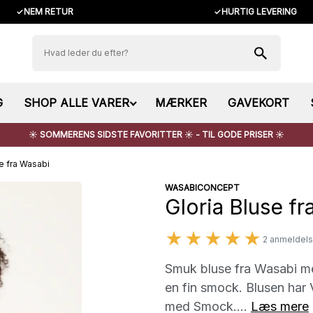
✓
NEM RETUR
✓
HURTIG LEVERING
G
SHOP ALLE VARER
MÆRKER
GAVEKORT
☀️ SOMMERENS SIDSTE FAVORITTER ☀️ - TIL GODE PRISER ☀️
se fra Wasabi
WASABICONCEPT
Gloria Bluse fr
★★★★★
2 anmeldels
Smuk bluse fra Wasabi m
en fin smock. Blusen har 
med Smock....
Læs mere