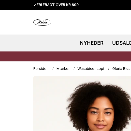
✓
FRI FRAGT OVER KR 699
NYHEDER
UDSAL
Forsiden
/
Mærker
/
Wasabiconcept
/
Gloria Blu