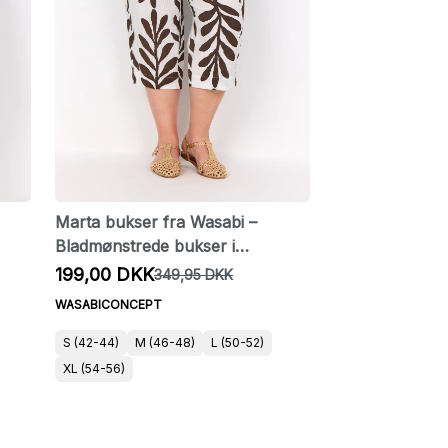
Marta bukser fra Wasabi –
Bladmønstrede bukser i
viskosekvalitet
199,00 DKK
349,95 DKK
WASABICONCEPT
S (42-44)
M (46-48)
L (50-52)
XL (54-56)