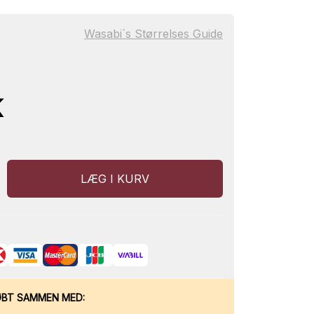
Wasabi´s Størrelses Guide
K
LÆG I KURV
ØBT SAMMEN MED: