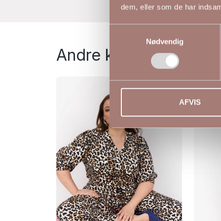
dem, eller som de har indsaml
Samtykkevalg
Nødvendig
Andre kiggede på
-50%
AFVIS