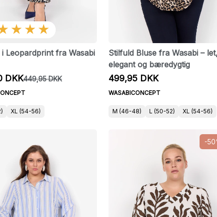
★★★★
i Leopardprint fra Wasabi
Stilfuld Bluse fra Wasabi – let
elegant og bæredygtig
0 DKK
499,95 DKK
449,95 DKK
CONCEPT
WASABICONCEPT
2)
XL (54-56)
M (46-48)
L (50-52)
XL (54-56)
-5