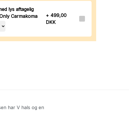
ed lys aftagelig
+ 499,00
a Only Carmakoma
DKK
sen har V hals og en