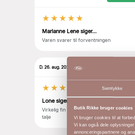
★★★★★
Marianne Lene siger...
Varen svarer til forventningen
D. 26. aug. 2024
✓
Verificeret
★★★★★
Samtykke
Lone siger...
Butik Rikke bruger cookies
Virkelig fin bluse gode farver og elastik i
talje
Vi bruger cookies til at forb
Vi kan også dele oplysninger
annonceringspartnere og anal