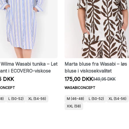
d Wilma Wasabi tunika – Let
Marta bluse fra Wasabi – løs
gant i ECOVERO-viskose
bluse i viskosekvalitet
5 DKK
175,00 DKK
349,95 DKK
CONCEPT
WASABICONCEPT
8)
L (50-52)
XL (54-56)
M (46-48)
L (50-52)
XL (54-56)
XXL (58)