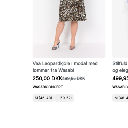
Vea Leopardkjole i modal med
Stilful
lommer fra Wasabi
og ele
250,00 DKK
499,9
499,95 DKK
WASABICONCEPT
WASABI
M (46-48)
L (50-52)
M (46-4