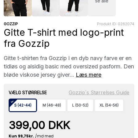
se alle
GOZZIP
Produkt ID: G262074
Gitte T-shirt med logo-print
fra Gozzip
Gitte t-shirten fra Gozzip i en dyb navy farve er en
tidløs og alsidig basic med oversized pasform. Den
bløde viskose jersey giver...
Læs mere
Gozzip´s Størrelses Guide
VÆLG STØRRELSE
S (42-44)
M (46-48)
L (50-52)
XL (54-56)
399,00 DKK