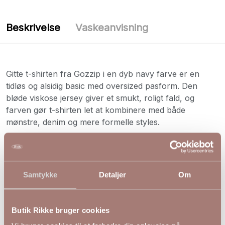
Beskrivelse
Vaskeanvisning
Gitte t-shirten fra Gozzip i en dyb navy farve er en
tidløs og alsidig basic med oversized pasform. Den
bløde viskose jersey giver et smukt, roligt fald, og
farven gør t-shirten let at kombinere med både
mønstre, denim og mere formelle styles.
Farve: Sort
Materiale: 95% Viskose, 5% Elasthan
Samtykke
Detaljer
Om
S
M
L
XL
Bryst
118
128
138
148
Hofte
122
132
142
152
Butik Rikke bruger cookies
Længde
68/75
69/76
70/77
71/78