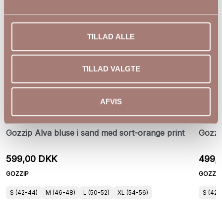
TILLAD ALLE
TILLAD VALGTE
AFVIS
Gozzip Alva bluse i sand med sort-orange print
Gozzip
599,00 DKK
499,
GOZZIP
GOZZIP
S (42-44)
M (46-48)
L (50-52)
XL (54-56)
S (42-