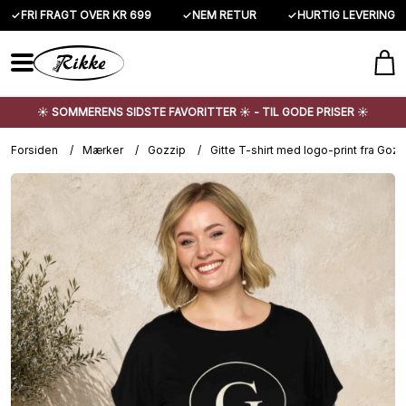
✓
FRI FRAGT OVER KR 699
✓
NEM RETUR
✓
HURTIG LEVERING
☀️ SOMMERENS SIDSTE FAVORITTER ☀️ - TIL GODE PRISER ☀️
Forsiden
/
Mærker
/
Gozzip
/
Gitte T-shirt med logo-print fra Gozz