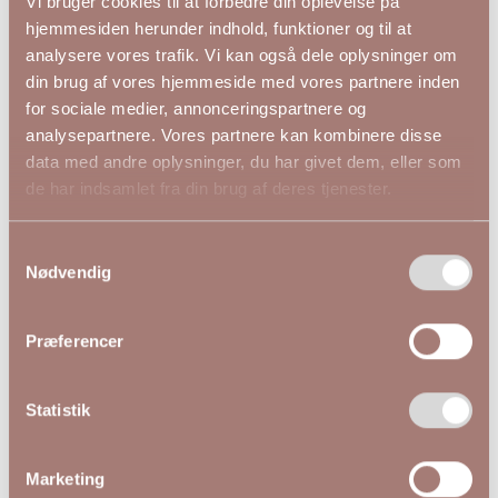
Vi bruger cookies til at forbedre din oplevelse på
hjemmesiden herunder indhold, funktioner og til at
analysere vores trafik. Vi kan også dele oplysninger om
din brug af vores hjemmeside med vores partnere inden
for sociale medier, annonceringspartnere og
Andre kiggede på
analysepartnere. Vores partnere kan kombinere disse
data med andre oplysninger, du har givet dem, eller som
de har indsamlet fra din brug af deres tjenester.
NYHED
Samtykkevalg
Nødvendig
Præferencer
Statistik
Marketing