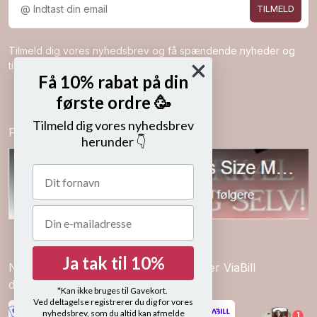
TILMELD
Tilmeld dig vores nyhedsbrev og få spændende nyheder og
tilbud direkte i din indbakke.
Få 10% rabat på din
første ordre 🥳
Tilmeld dig vores nyhedsbrev
Følg os på
herunder 👇
Ja tak til 10%
Nem betaling med kort, mobilepay eller ViaBill
delbetalinger
*Kan ikke bruges til Gavekort.
Ved deltagelse registrerer du dig for vores
nyhedsbrev, som du altid kan afmelde
1