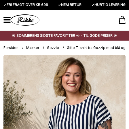
✓
FRI FRAGT OVER KR 699
✓
NEM RETUR
✓
HURTIG LEVERING
☀️ SOMMERENS SIDSTE FAVORITTER ☀️ - TIL GODE PRISER ☀️
Forsiden
/
Mærker
/
Gozzip
/
Gitte T-shirt fra Gozzip med blå og h