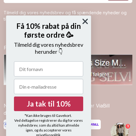
Tilmeld dig vores nyhedsbrev og få spændende nyheder og
tilbud direkte i din indbakke.
Få 10% rabat på din
første ordre 🥳
Tilmeld dig vores nyhedsbrev
Følg os på
herunder 👇
Ja tak til 10%
Nem betaling med kort, mobilepay eller ViaBill
delbetalinger
*Kan ikke bruges til Gavekort.
Ved deltagelse registrerer du dig for vores
nyhedsbrev, som du altid kan afmelde
1
igen, og du accepterer vores
privatlivspolitik.