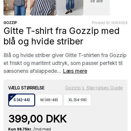
se alle
GOZZIP
Produkt ID: G264054
Gitte T-shirt fra Gozzip med
blå og hvide striber
Blå og hvide striber giver Gitte T-shirten fra Gozzip
et friskt og maritimt udtryk, som passer perfekt til
sæsonens afslappede...
Læs mere
Gozzip´s Størrelses Guide
VÆLG STØRRELSE
S (42-44)
M (46-48)
XL (54-56)
399,00 DKK