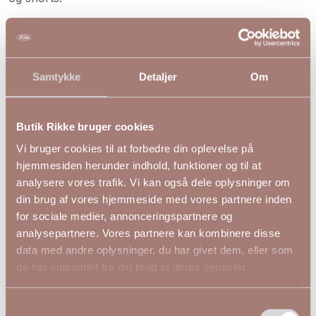
Den bløde viskosekvalitet med stræk føles behagelig
mod huden og sikrer en komfortabel pasform dagen
igennem. De nedfaldne skuldre skaber et afslappet
look, mens den let afrundede afslutning giver en flot
Samtykke
Detaljer
Om
silhuet og ekstra bevægelsesfrihed.
Pasform:
Afslappet og rummelig pasform
Butik Rikke bruger cookies
Længde:
Let forlænget bagstykke
Vi bruger cookies til at forbedre din oplevelse på
Detaljer:
Rund hals, korte ærmer, nedfaldne skuldre,
hjemmesiden herunder indhold, funktioner og til at
afrundet kant og blå-hvide striber
analysere vores trafik. Vi kan også dele oplysninger om
Materiale:
Viskosekvalitet med stræk (95% viskose, 5%
din brug af vores hjemmeside med vores partnere inden
elastan)
for sociale medier, annonceringspartnere og
analysepartnere. Vores partnere kan kombinere disse
S
M
L
XL
data med andre oplysninger, du har givet dem, eller som
Bryst
118
128
138
148
de har indsamlet fra din brug af deres tjenester.
Hofte
122
132
142
152
Længde
68/75
69/76
70/77
71/78
Samtykkevalg