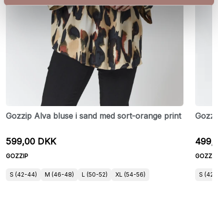
Gozzip Alva bluse i sand med sort-orange print
Gozzip
599,00 DKK
499,
GOZZIP
GOZZIP
S (42-44)
M (46-48)
L (50-52)
XL (54-56)
S (42-