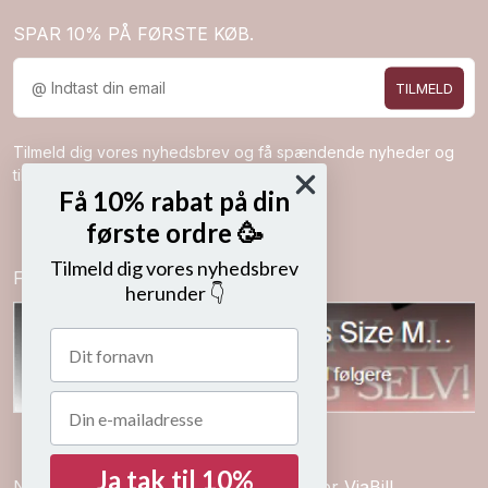
SPAR 10% PÅ FØRSTE KØB.
TILMELD
Tilmeld dig vores nyhedsbrev og få spændende nyheder og
tilbud direkte i din indbakke.
Få 10% rabat på din
første ordre 🥳
Tilmeld dig vores nyhedsbrev
Følg os på
herunder 👇
Ja tak til 10%
Nem betaling med kort, mobilepay eller ViaBill