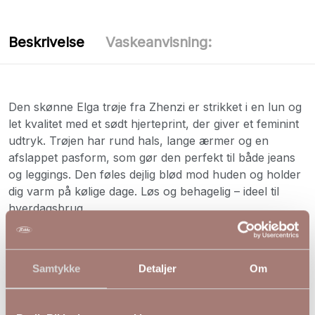
Beskrivelse
Vaskeanvisning:
Den skønne Elga trøje fra Zhenzi er strikket i en lun og
let kvalitet med et sødt hjerteprint, der giver et feminint
udtryk. Trøjen har rund hals, lange ærmer og en
afslappet pasform, som gør den perfekt til både jeans
og leggings. Den føles dejlig blød mod huden og holder
dig varm på kølige dage. Løs og behagelig – ideel til
hverdagsbrug
Farve: Blå
Samtykke
Detaljer
Om
Materiale: 74% Acrylic 24% Polyester 2% Elasthane
S
M
L
XL
XXL