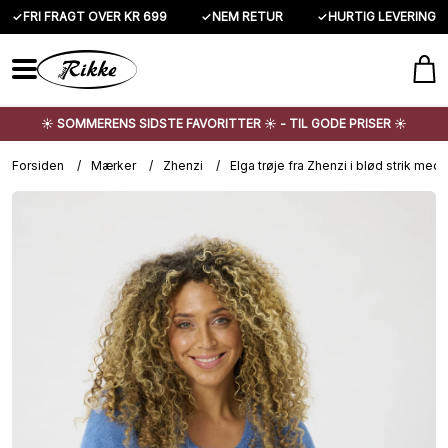
✓
FRI FRAGT OVER KR 699
✓
NEM RETUR
✓
HURTIG LEVERING
☀️ SOMMERENS SIDSTE FAVORITTER ☀️ - TIL GODE PRISER ☀️
Forsiden
/
Mærker
/
Zhenzi
/
Elga trøje fra Zhenzi i blød strik med 