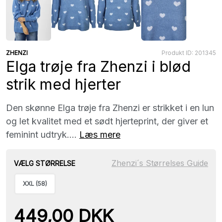
ZHENZI
Produkt ID: 201345
Elga trøje fra Zhenzi i blød
strik med hjerter
Den skønne Elga trøje fra Zhenzi er strikket i en lun
og let kvalitet med et sødt hjerteprint, der giver et
feminint udtryk....
Læs mere
Zhenzi´s Størrelses Guide
VÆLG STØRRELSE
XXL (58)
449,00 DKK