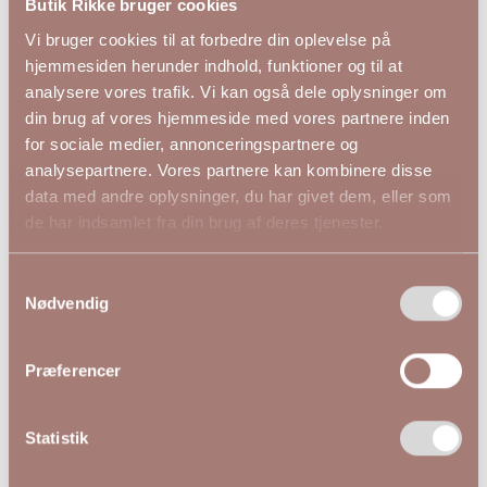
Butik Rikke bruger cookies
Bryst
126
130
136
142
148
Bund
126
130
136
142
148
Vi bruger cookies til at forbedre din oplevelse på
Længde
74
75
77
78
79
hjemmesiden herunder indhold, funktioner og til at
analysere vores trafik. Vi kan også dele oplysninger om
din brug af vores hjemmeside med vores partnere inden
for sociale medier, annonceringspartnere og
analysepartnere. Vores partnere kan kombinere disse
Andre kiggede på
data med andre oplysninger, du har givet dem, eller som
de har indsamlet fra din brug af deres tjenester.
NYHED
Samtykkevalg
Nødvendig
Præferencer
Statistik